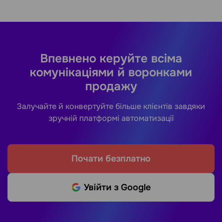
Впевнено керуйте всіма
комунікаціями й воронками
продажу
Залучайте й конвертуйте більше клієнтів завдяки
зручній платформі автоматизації
Почати безплатно
Увійти з Google