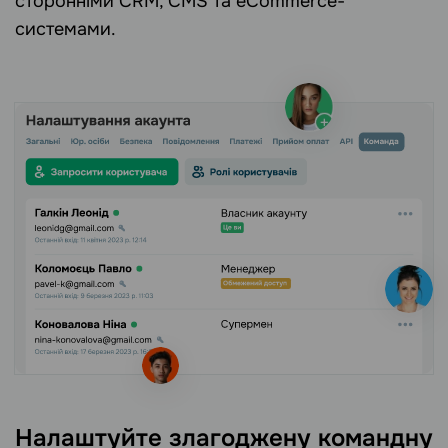
сторонніми CRM, CMS та eCommerce-
системами.
Налаштуйте злагоджену командну