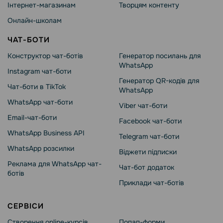
Інтернет-магазинам
Творцям контенту
Онлайн-школам
ЧАТ-БОТИ
Конструктор чат-ботів
Генератор посилань для
WhatsApp
Instagram чат-боти
Генератор QR-кодів для
Чат-боти в TikTok
WhatsApp
WhatsApp чат-боти
Viber чат-боти
Email-чат-боти
Facebook чат-боти
WhatsApp Business API
Telegram чат-боти
WhatsApp розсилки
Віджети підписки
Реклама для WhatsApp чат-
Чат-бот додаток
ботів
Приклади чат-ботів
СЕРВІСИ
Створення online-курсів
Попап-форми