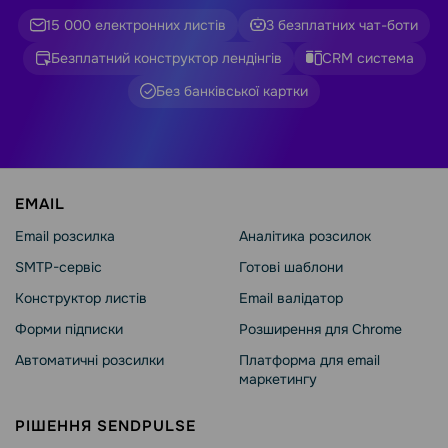
15 000 електронних листів
3 безплатних чат-боти
Безплатний конструктор лендінгів
CRM система
Без банківської картки
EMAIL
Email розсилка
Аналітика розсилок
SMTP-сервіс
Готові шаблони
Конструктор листів
Email валідатор
Форми підписки
Розширення для Chrome
Автоматичні розсилки
Платформа для email
маркетингу
РІШЕННЯ SENDPULSE