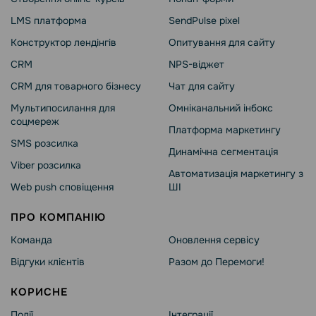
LMS платформа
SendPulse pixel
Конструктор лендінгів
Опитування для сайту
CRM
NPS-віджет
CRM для товарного бізнесу
Чат для сайту
Мультипосилання для
Омніканальний інбокс
соцмереж
Платформа маркетингу
SMS розсилка
Динамічна сегментація
Viber розсилка
Автоматизація маркетингу з
Web push сповіщення
ШІ
ПРО КОМПАНІЮ
Команда
Оновлення сервісу
Відгуки клієнтів
Разом до Перемоги!
КОРИСНЕ
Події
Інтеграції