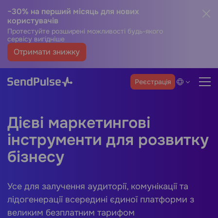
−30% на перший місяць для нових
користувачів
Протестуйте розширені можливості будь-якого
сервісу вигідніше
Отримати знижку
Реєстрація
Дієві маркетингові
інструменти для розвитку
бізнесу
Усе для залучення аудиторії, комунікації та
лідогенерації всередині єдиної платформи з
великим безплатним тарифом