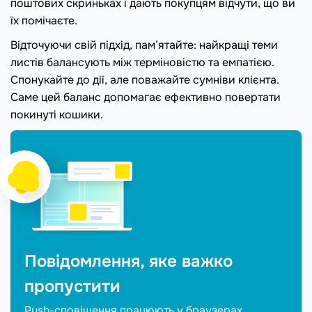
поштових скриньках і дають покупцям відчути, що ви
їх помічаєте.
Відточуючи свій підхід, пам’ятайте: найкращі теми
листів балансують між терміновістю та емпатією.
Спонукайте до дії, але поважайте сумніви клієнта.
Саме цей баланс допомагає ефективно повертати
покинуті кошики.
Повідомлення, яке важко
пропустити
Push-сповіщення працюють у браузерах