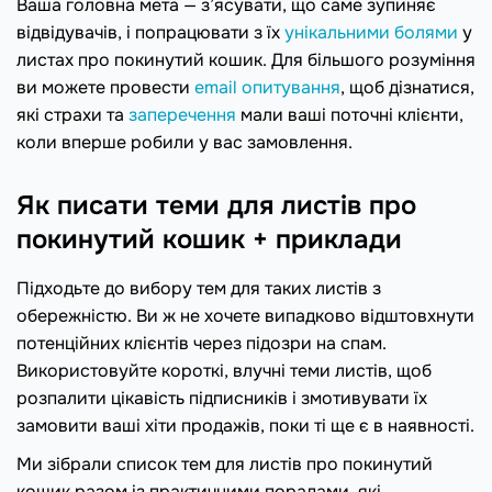
Ваша головна мета — з’ясувати, що саме зупиняє
відвідувачів, і попрацювати з їх
унікальними болями
у
листах про покинутий кошик. Для більшого розуміння
ви можете провести
email опитування
, щоб дізнатися,
які страхи та
заперечення
мали ваші поточні клієнти,
коли вперше робили у вас замовлення.
Як писати теми для листів про
покинутий кошик + приклади
Підходьте до вибору тем для таких листів з
обережністю. Ви ж не хочете випадково відштовхнути
потенційних клієнтів через підозри на спам.
Використовуйте короткі, влучні теми листів, щоб
розпалити цікавість підписників і змотивувати їх
замовити ваші хіти продажів, поки ті ще є в наявності.
Ми зібрали список тем для листів про покинутий
кошик разом із практичними порадами, які