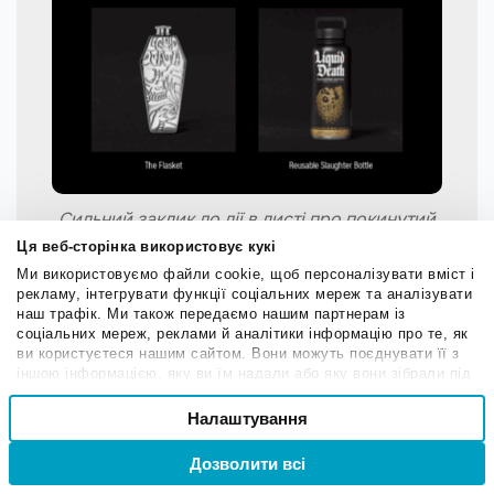
Сильний заклик до дії в листі про покинутий
кошик; джерело:
Really Good Emails
Ця веб-сторінка використовує кукі
Ми використовуємо файли cookie, щоб персоналізувати вміст і
рекламу, інтегрувати функції соціальних мереж та аналізувати
наш трафік. Ми також передаємо нашим партнерам із
соціальних мереж, реклами й аналітики інформацію про те, як
Візуальне нагадування про товар
ви користуєтеся нашим сайтом. Вони можуть поєднувати її з
іншою інформацією, яку ви їм надали або яку вони зібрали під
Не покладайтеся лише на текст. Додайте якісні
час вашого користування їхніми службами.
Вибір
зображення товарів, щоб відновити зв’язок клієнтів із
Налаштування
Необхідні
згоди
річчю, яку вони вибрали. Візуальні тригери
Дозволити всі
Вхід
Реєстрація
повертають емоційний інтерес і допомагають
Привілейовані