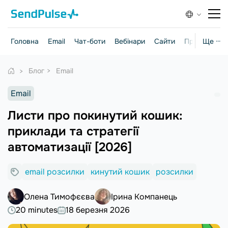
Головна
Email
Чат-боти
Вебінари
Сайти
Практичні г
Ще ···
Блог
Email
Email
Листи про покинутий кошик:
приклади та стратегії
автоматизації [2026]
email розсилки
кинутий кошик
розсилки
Олена Тимофєєва
Ірина Компанець
20 minutes
18 березня 2026