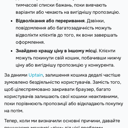
тимчасові списки бажань, поки вивчають
варіанти або чекають на вигіднішу пропозицію.
Відволікання або переривання
. Дзвінки,
повідомлення або багатозадачність можуть
відволікти клієнтів до того, як вони завершать
оформлення.
Знайдено кращу ціну в іншому місці
. Клієнти
можуть покинути свій кошик, побачивши нижчу
ціну або вигіднішу пропозицію у конкурента.
За даними
Uptain
, залишення кошика дедалі частіше
зумовлено бездіяльністю користувачів. Замість того,
щоб цілеспрямовано закривати браузер, багато
користувачів залишають свої кошики неактивними,
поки порівнюють пропозиції або відкладають покупку
на потім.
Тепер, коли ми визначили основні причини, давайте
пошукаємо можливі «ліки» від цієї проблеми.