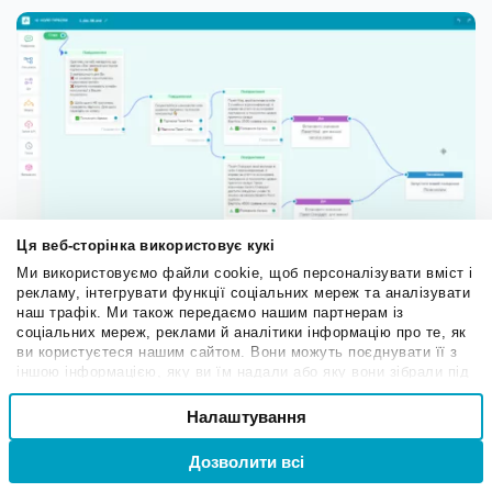
Ця веб-сторінка використовує кукі
Єдина відмінність від попереднього ланцюжка —
Ми використовуємо файли cookie, щоб персоналізувати вміст і
перше повідомлення
рекламу, інтегрувати функції соціальних мереж та аналізувати
наш трафік. Ми також передаємо нашим партнерам із
соціальних мереж, реклами й аналітики інформацію про те, як
На скрині нижче ми показали, як це виглядає для
ви користуєтеся нашим сайтом. Вони можуть поєднувати її з
клієнта. Попередньо тут ми натиснули кнопку
іншою інформацією, яку ви їм надали або яку вони зібрали під
час вашого користування їхніми службами.
Вибір
«Поповнити баланс» у першому повідомленні й
Налаштування
Необхідні
згоди
«Підписка Пакет Міні» — у другому.
Дозволити всі
Вхід
Реєстрація
Привілейовані