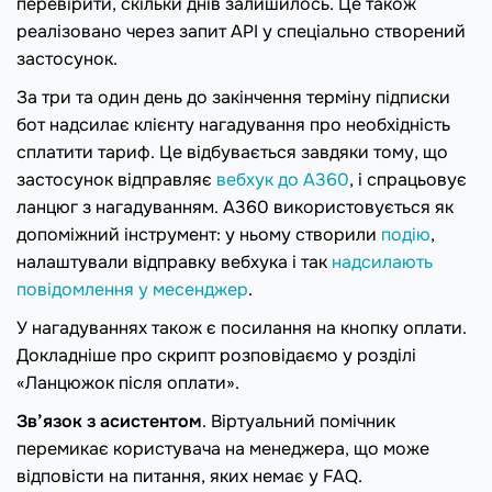
перевірити, скільки днів залишилось. Це також
реалізовано через запит API у спеціально створений
застосунок.
За три та один день до закінчення терміну підписки
бот надсилає клієнту нагадування про необхідність
сплатити тариф. Це відбувається завдяки тому, що
застосунок відправляє
вебхук до А360
, і спрацьовує
ланцюг з нагадуванням. A360 використовується як
допоміжний інструмент: у ньому створили
подію
,
налаштували відправку вебхука і так
надсилають
повідомлення у месенджер
.
У нагадуваннях також є посилання на кнопку оплати.
Докладніше про скрипт розповідаємо у розділі
«Ланцюжок після оплати».
Зв’язок з асистентом
. Віртуальний помічник
перемикає користувача на менеджера, що може
відповісти на питання, яких немає у FAQ.