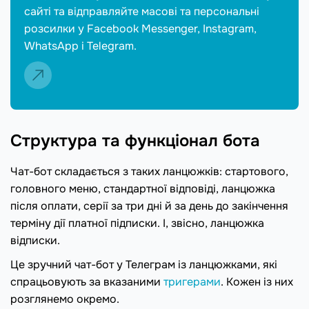
сайті та відправляйте масові та персональні
розсилки у Facebook Messenger, Instagram,
WhatsApp і Telegram.
Структура та функціонал бота
Чат-бот складається з таких ланцюжків: стартового,
головного меню, стандартної відповіді, ланцюжка
після оплати, серії за три дні й за день до закінчення
терміну дії платної підписки. І, звісно, ланцюжка
відписки.
Це зручний чат-бот у Телеграм із ланцюжками, які
спрацьовують за вказаними
тригерами
. Кожен із них
розглянемо окремо.