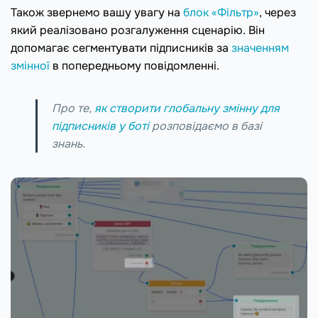
Також звернемо вашу увагу на
блок «Фільтр»
, через
який реалізовано розгалуження сценарію. Він
допомагає сегментувати підписників за
значенням
змінної
в попередньому повідомленні.
Про те,
як створити глобальну змінну для
підписників у боті
розповідаємо в базі
знань.