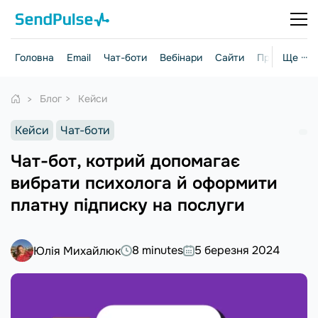
Головна
Email
Чат-боти
Вебінари
Сайти
Практичні г
Ще ···
Блог
Кейси
Кейси
Чат-боти
Чат-бот, котрий допомагає
вибрати психолога й оформити
платну підписку на послуги
8 minutes
5 березня 2024
Юлія Михайлюк