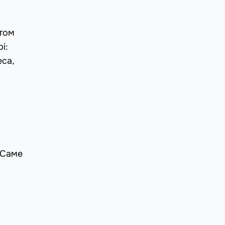
нтом
і:
еса,
 Саме