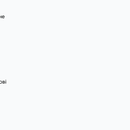
не
ові