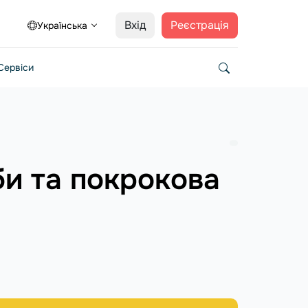
Вхід
Реєстрація
Українська
Сервіси
би та покрокова