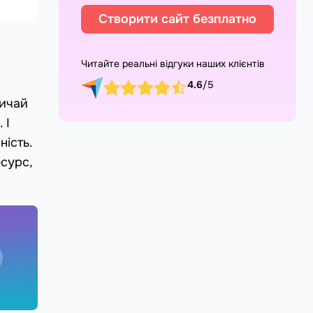
Створити сайт безплатно
Читайте реальні відгуки наших клієнтів
4.6
/5
вичай
 І
ність.
сурс,