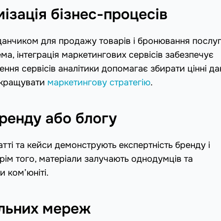
ізація бізнес-процесів
анчиком для продажу товарів і бронювання послуг
а, інтеграція маркетингових сервісів забезпечує
ння сервісів аналітики допомагає збирати цінні дан
покращувати
маркетингову стратегію
.
ренду або блогу
татті та кейси демонструють експертність бренду і
рім того, матеріали залучають однодумців та
 ком’юніті.
альних мереж