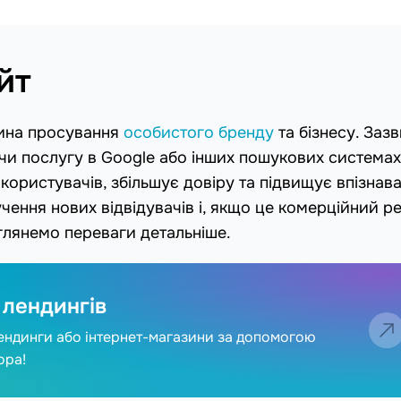
йт
тина просування
особистого бренду
та бізнесу. Заз
чи послугу в Google або інших пошукових системах.
 користувачів, збільшує довіру та підвищує впізнава
ення нових відвідувачів і, якщо це комерційний ре
зглянемо переваги детальніше.
 лендингів
ендинги або інтернет-магазини за допомогою
ора!