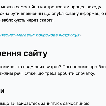
е можна самостійно контролювати процес виходу
 можна бути впевненим що опубліковану інформацію 
е заблокують через скарги.
інтернет-магазин: покрокова інструкція
».
рення сайту
 помилок та надмірних витрат? Поговоримо про баз
ажливі речі. Отже, що треба зробити спочатку.
ни
 якщо ви збираєтесь зайнятись самостійною