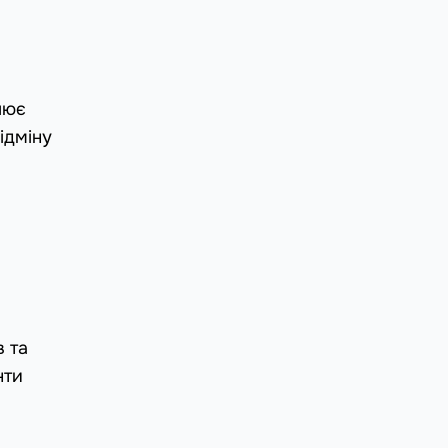
лює
ідміну
 та
нти