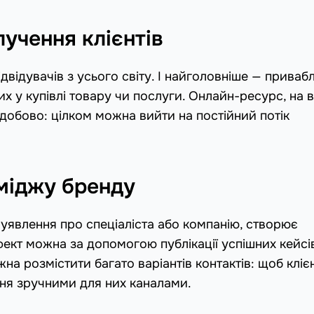
лучення клієнтів
ідвідувачів з усього світу. І найголовніше — приваб
их у купівлі товару чи послуги. Онлайн-ресурс, на в
лодобово: цілком можна вийти на постійний потік
іміджу бренду
 уявлення про спеціаліста або компанію, створює
кт можна за допомогою публікації успішних кейсів
жна розмістити багато варіантів контактів: щоб кліє
ня зручними для них каналами.