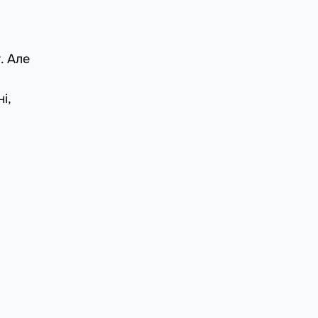
. Але
і,