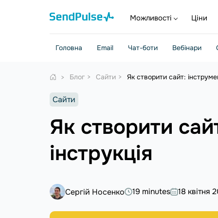
Можливості
Ціни
Головна
Email
Чат-боти
Вебінари
Блог
Сайти
Як створити сайт: інструме
Сайти
Як створити сай
інструкція
19 minutes
18 квітня 
Сергій Носенко