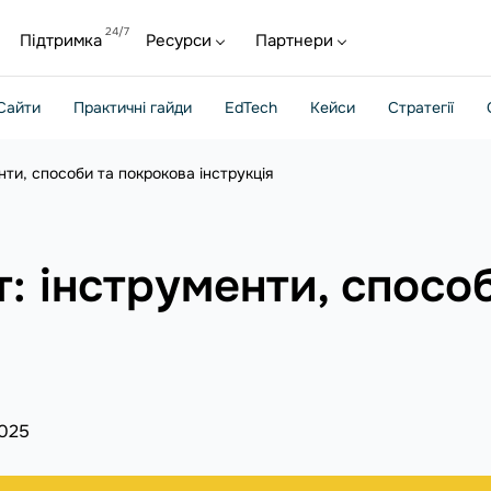
Підтримка
Ресурси
Партнери
Сайти
Практичні гайди
EdTech
Кейси
Стратегії
нти, способи та покрокова інструкція
т: інструменти, спосо
2025