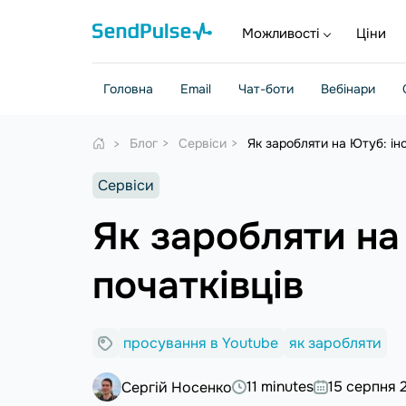
Можливості
Ціни
Головна
Email
Чат-боти
Вебінари
Блог
Сервіси
Як заробляти на Ютуб: інс
Сервіси
Як заробляти на 
початківців
просування в Youtube
як заробляти
11 minutes
15 серпня 
Сергій Носенко