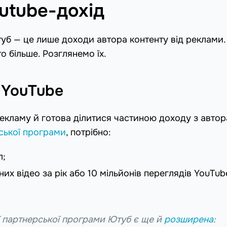
utube-дохід
уб — це лише доходи автора контенту від реклами.
о більше. Розглянемо їх.
 YouTube
екламу й готова ділитися частиною доходу з авто
ської програми
, потрібно:
л;
их відео за рік або 10 мільйонів переглядів YouTub
 партнерської програми Ютуб є ще й
розширена
: