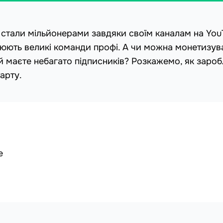
і стали мільйонерами завдяки своїм каналам на You
цюють великі команди профі. А чи можна монетизув
 й маєте небагато підписників? Розкажемо, як заро
арту.
e