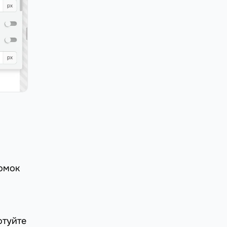
йомок
отуйте