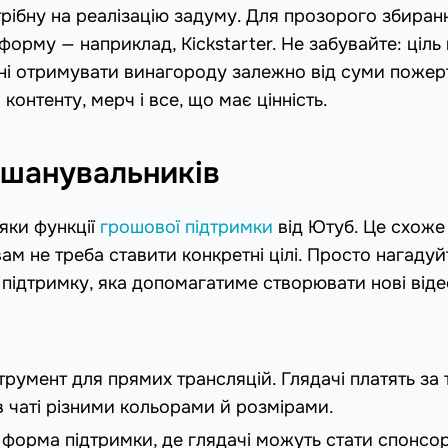
трібну на реалізацію задуму. Для прозорого збиран
орму — наприклад, Kickstarter. Не забувайте: ціль
ні отримувати винагороду залежно від суми пожер
онтенту, мерч і все, що має цінність.
 шанувальників
яки функції
грошової підтримки
від Ютуб. Це схоже
м не треба ставити конкретні цілі. Просто нагадуй
 підтримку, яка допомагатиме створювати нові віде
трумент для прямих трансляцій. Глядачі платять за 
в чаті різними кольорами й розмірами.
а форма підтримки, де глядачі можуть стати спонс