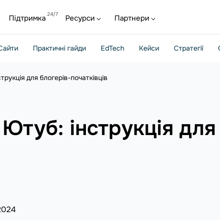
Підтримка
Ресурси
Партнери
Сайти
Практичні гайди
EdTech
Кейси
Стратегії
трукція для блогерів-початківців
Ютуб: інструкція для
2024