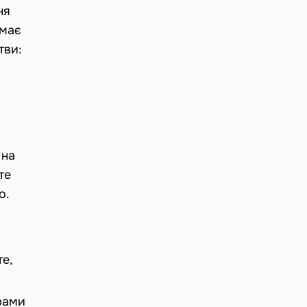
ня
 має
тви:
 на
те
о.
те,
орами