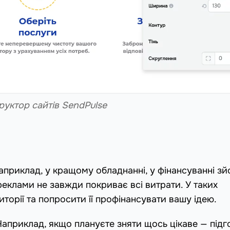
руктор сайтів SendPulse
наприклад, у кращому обладнанні, у фінансуванні з
реклами не завжди покриває всі витрати. У таких
торії та попросити її профінансувати вашу ідею.
априклад, якщо плануєте зняти щось цікаве — підг