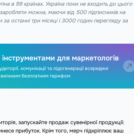
пна в 99 країнах. Україна поки не входить до цього
 заробляти можна, маючи від 500 підписників на
и за останні три місяці і 3000 годин перегляду за
 інструментами для маркетологів
диторії, комунікації та лідогенерації всередині
з великим безплатним тарифом
торія, запускайте продаж сувенірної продукції:
инесе прибуток. Крім того, мерч підкріплює ваш