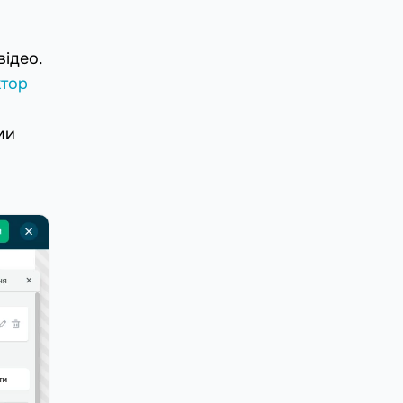
відео.
ктор
ми