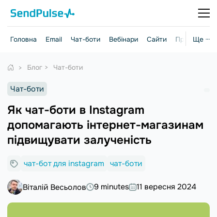
Головна
Email
Чат-боти
Вебінари
Сайти
Практичні г
Ще ···
Блог
Чат-боти
Чат-боти
Як чат-боти в Instagram
допомагають інтернет-магазинам
підвищувати залученість
чат-бот для instagram
чат-боти
9 minutes
11 вересня 2024
Віталій Весьолов