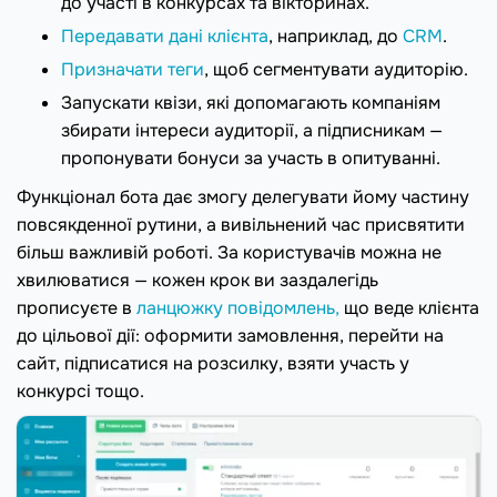
до участі в конкурсах та вікторинах.
Передавати дані клієнта
, наприклад, до
CRM
.
Призначати теги
, щоб сегментувати аудиторію.
Запускати квізи, які допомагають компаніям
збирати інтереси аудиторії, а підписникам —
пропонувати бонуси за участь в опитуванні.
Функціонал бота дає змогу делегувати йому частину
повсякденної рутини, а вивільнений час присвятити
більш важливій роботі. За користувачів можна не
хвилюватися — кожен крок ви заздалегідь
прописуєте в
ланцюжку повідомлень,
що веде клієнта
до цільової дії: оформити замовлення, перейти на
сайт, підписатися на розсилку, взяти участь у
конкурсі тощо.