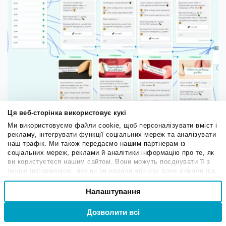
Ця веб-сторінка використовує кукі
Ми використовуємо файли cookie, щоб персоналізувати вміст і
рекламу, інтегрувати функції соціальних мереж та аналізувати
наш трафік. Ми також передаємо нашим партнерам із
соціальних мереж, реклами й аналітики інформацію про те, як
ви користуєтеся нашим сайтом. Вони можуть поєднувати її з
іншою інформацією, яку ви їм надали або яку вони зібрали під
час вашого користування їхніми службами.
Вибір
Налаштування
Необхідні
згоди
Дозволити всі
Вхід
Реєстрація
Десять варіантів передбачень
Привілейовані