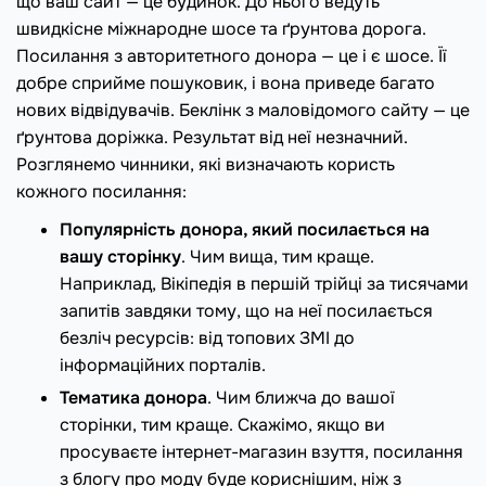
що ваш сайт — це будинок. До нього ведуть
швидкісне міжнародне шосе та ґрунтова дорога.
Посилання з авторитетного донора — це і є шосе. Її
добре сприйме пошуковик, і вона приведе багато
нових відвідувачів. Беклінк з маловідомого сайту — це
ґрунтова доріжка. Результат від неї незначний.
Розглянемо чинники, які визначають користь
кожного посилання:
Популярність донора, який посилається на
вашу сторінку
. Чим вища, тим краще.
Наприклад, Вікіпедія в першій трійці за тисячами
запитів завдяки тому, що на неї посилається
безліч ресурсів: від топових ЗМІ до
інформаційних порталів.
Тематика донора
. Чим ближча до вашої
сторінки, тим краще. Скажімо, якщо ви
просуваєте інтернет-магазин взуття, посилання
з блогу про моду буде кориснішим, ніж з