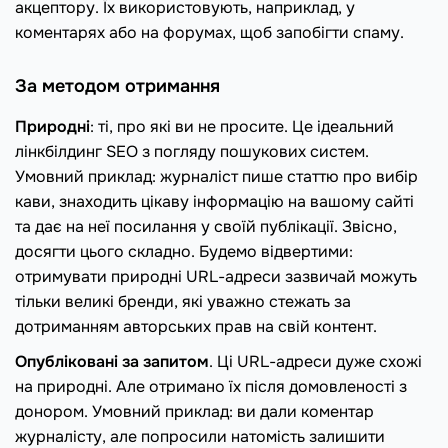
акцептору. Їх використовують, наприклад, у
коментарях або на форумах, щоб запобігти спаму.
За методом отримання
Природні
: ті, про які ви не просите. Це ідеальний
лінкбілдинг SEO з погляду пошукових систем.
Умовний приклад: журналіст пише статтю про вибір
кави, знаходить цікаву інформацію на вашому сайті
та дає на неї посилання у своїй публікації. Звісно, ​​
досягти цього складно. Будемо відвертими:
отримувати природні URL-адреси зазвичай можуть
тільки великі бренди, які уважно стежать за
дотриманням авторських прав на свій контент.
Опубліковані за запитом
. Ці URL-адреси дуже схожі
на природні. Але отримано їх після домовленості з
донором. Умовний приклад: ви дали коментар
журналісту, але попросили натомість залишити