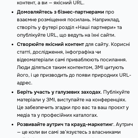
контент, а ви — якісний URL.
Домовляйтесь з бізнес-партнерами
про
взаємне розміщення посилань. Наприклад,
створіть у футері розділ «Наші партнери» та
опублікуйте URL, що ведуть на їхні сайти.
Створюйте якісний контент
для сайту. Корисні
статті, дослідження, інфографіка чи
відеоматеріали самі приваблюють посилання.
Люди діляться таким контентом, ЗМІ цитують
його, і це призводить до появи природних URL-
адрес.
Беріть участь у галузевих заходах
. Публікуйте
матеріали у ЗМІ, виступайте на конференціях.
Це забезпечить згадки про вас та ваш проєкт у
медіа та у професійних каталогах.
Розвивайте аутрич та крауд-маркетин
г. Аутрич
— це коли ви самі зв’язуєтесь з власниками