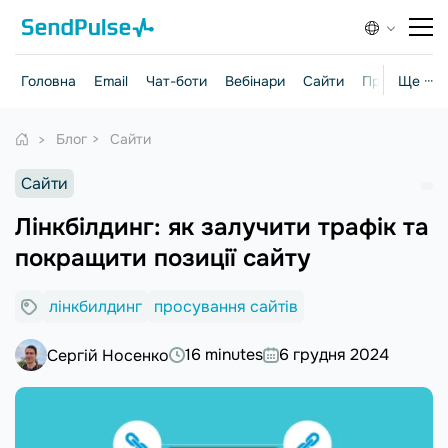
Головна
Email
Чат-боти
Вебінари
Сайти
Практичні г
Ще ···
Блог
Сайти
Сайти
Лінкбілдинг: як залучити трафік та
покращити позиції сайту
лінкбилдинг
просування сайтів
16 minutes
6 грудня 2024
Сергій Носенко