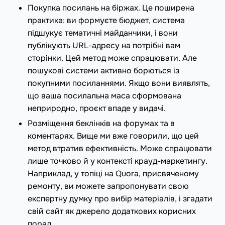
Покупка посилань на біржах. Це поширена
практика: ви формуєте бюджет, система
підшукує тематичні майданчики, і вони
публікують URL-адресу на потрібні вам
сторінки. Цей метод може спрацювати. Але
пошукові системи активно борються із
покупними посиланнями. Якщо вони виявлять,
що ваша посилальна маса сформована
неприродно, проєкт впаде у видачі.
Розміщення беклінків на форумах та в
коментарях. Вище ми вже говорили, що цей
метод втратив ефективність. Може спрацювати
лише точково й у контексті крауд-маркетингу.
Наприклад, у топіці на Quora, присвяченому
ремонту, ви можете запропонувати свою
експертну думку про вибір матеріалів, і згадати
свій сайт як джерело додаткових корисних
порад.