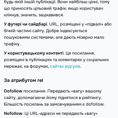
будь-якій іншій публікації. Вони найбільш цінні, тому
що приносять цільовий трафік: якщо користувач
клікнув, значить, зацікавився.
У футері чи сайдбарі
. URL, розміщені у «підвалі» або
бічній частині сайту. Добре індексуються
пошуковими системами, але дають мізерно мало
трафіку.
У користувацькому контенті
. Це посилання,
розміщені в публікаціях та коментарях у соціальних
мережах, на форумах,
сайтах відгуків
.
За атрибутом rel
Dofollow
посилання. Передають «вагу» вашому
сайту, допомагаючи йому піднятися в рейтингу.
Більшість посилань за замовчуванням є dofollow.
Nofollow
. Ці URL-адреси не передають «вагу»