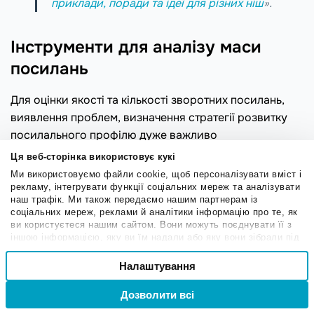
приклади, поради та ідеї для різних ніш
».
Інструменти для аналізу маси
посилань
Для оцінки якості та кількості зворотних посилань,
виявлення проблем, визначення стратегії розвитку
посилального профілю дуже важливо
використовувати спеціальні інструменти. На ринку
Ця веб-сторінка використовує кукі
чимало рішень. Ми розглянемо три найпопулярніші.
Ми використовуємо файли cookie, щоб персоналізувати вміст і
рекламу, інтегрувати функції соціальних мереж та аналізувати
наш трафік. Ми також передаємо нашим партнерам із
Ahrefs
соціальних мереж, реклами й аналітики інформацію про те, як
ви користуєтеся нашим сайтом. Вони можуть поєднувати її з
Це один з найвідоміших і найпотужніших інструментів
іншою інформацією, яку ви їм надали або яку вони зібрали під
час вашого користування їхніми службами.
для аналізу маси посилань. За допомогою нього
Вибір
Налаштування
Необхідні
можна отримати таку інформацію:
згоди
загальна кількість посилань, домени, що
Дозволити всі
Вхід
Реєстрація
Привілейовані
посилаються, IP-адреси;