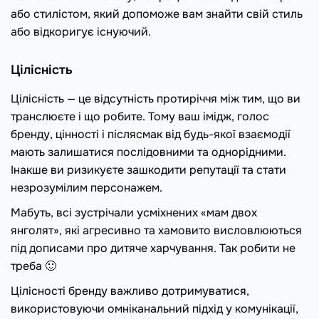
або стилістом, який допоможе вам знайти свій стиль
або відкоригує існуючий.
Цілісність
Цілісність — це відсутність протиріччя між тим, що ви
транслюєте і що робите. Тому ваш імідж, голос
бренду, цінності і післясмак від будь-якої взаємодії
мають залишатися послідовними та однорідними.
Інакше ви ризикуєте зашкодити репутації та стати
незрозумілим персонажем.
Мабуть, всі зустрічали усміхнених «мам двох
янголят», які агресивно та хамовито висловлюються
під дописами про дитяче харчування. Так робити не
треба 🙂
Цілісності бренду важливо дотримуватися,
використовуючи омніканальний підхід у комунікації,