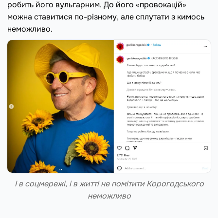
робить його вульгарним. До його «провокацій»
можна ставитися по-різному, але сплутати з кимось
неможливо.
І в соцмережі, і в житті не помітити Корогодського
неможливо