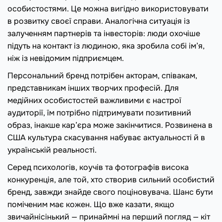
особистостями. Це можна вигідно використовувати
в розвитку своєї справи. Аналогічна ситуація із
залученням партнерів та інвесторів: люди охочіше
підуть на контакт із людиною, яка зробила собі ім’я,
ніж із невідомим підприємцем.
Персональний бренд потрібен акторам, співакам,
представникам інших творчих професій. Для
медійних особистостей важливими є настрої
аудиторії, їм потрібно підтримувати позитивний
образ, інакше кар’єра може закінчитися. Розвинена в
США культура скасування набуває актуальності й в
українській реальності.
Серед психологів, коучів та фотографів висока
конкуренція, але той, хто створив сильний особистий
бренд, завжди знайде свого поціновувача. Шанс бути
поміченим має кожен. Що вже казати, якщо
звичайнісінький — принаймні на перший погляд — кіт