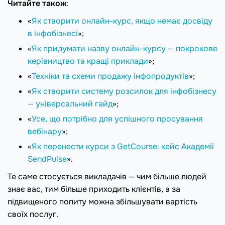
Читайте також
:
«
Як створити онлайн-курс, якщо немає досвіду
в інфобізнесі
»;
«
Як придумати назву онлайн-курсу — покрокове
керівництво та кращі приклади
»;
«
Техніки та схеми продажу інфопродуктів
»;
«
Як створити систему розсилок для інфобізнесу
— універсальний гайд
»;
«
Усе, що потрібно для успішного просування
вебінару
»;
«
Як перенести курси з GetCourse: кейс Академії
SendPulse
».
Те саме стосується викладачів — чим більше людей
знає вас, тим більше приходить клієнтів, а за
підвищеного попиту можна збільшувати вартість
своїх послуг.