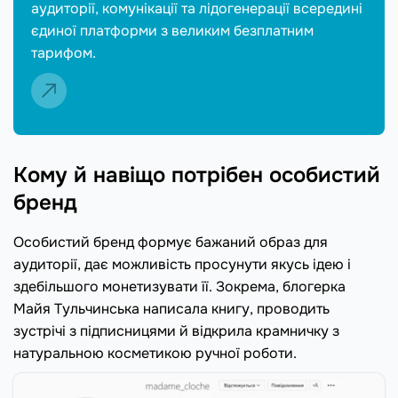
аудиторії, комунікації та лідогенерації всередині
єдиної платформи з великим безплатним
тарифом.
Кому й навіщо потрібен особистий
бренд
Особистий бренд формує бажаний образ для
аудиторії, дає можливість просунути якусь ідею і
здебільшого монетизувати її. Зокрема, блогерка
Майя Тульчинська написала книгу, проводить
зустрічі з підписницями й відкрила крамничку з
натуральною косметикою ручної роботи.