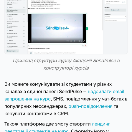
Приклад структури курсу Академії SendPulse в
конструкторі курсів
Ви можете комунікувати зі студентами у різних
каналах з єдиної панелі SendPulse —
надсилати email
запрошення на курс
, SMS, повідомлення у чат-ботах в
популярних мессенджерах,
push-повідомлення
та
керувати контактами в CRM.
Також платформа дає змогу створити
лендинг
реєстрації студентів на курс
. Оформіть його у