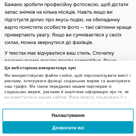
Бажано зробити професійну фотосесію, щоб дістати
запас знімків на кілька місяців. Навіть якщо ви
підготуєте допис про якусь подію, на обкладинку
варто помістити особисте фото — такі світлини краще
привертають увагу. Якщо ви сумніваєтеся у своїх
силах, можна звернутися до фахівців.
У текстах має відчуватися ваш стиль. Спочатку
рекомендуємо писати тексти самостійно. Якщо
пізніше ви вирішите найняти копірайтера, йому буде
Ця веб-сторінка використовує кукі
на що орієнтуватися.
Ми використовуємо файли cookie, щоб персоналізувати вміст і
рекламу, інтегрувати функції соціальних мереж та аналізувати
В ідеалі для персонального блогу краще завжди
наш трафік. Ми також передаємо нашим партнерам із
соціальних мереж, реклами й аналітики інформацію про те, як
писати самому. Якщо такої можливості немає,
ви користуєтеся нашим сайтом. Вони можуть поєднувати її з
надиктовуйте копірайтеру свої думки, а перед
іншою інформацією, яку ви їм надали або яку вони зібрали під
час вашого користування їхніми службами.
публікацією перевіряйте допис.
Вибір
Налаштування
Необхідні
згоди
Використовуйте сторітелінг — в особистому блозі він
особливо доречний. Розкажіть про шлях до успіху,
Дозволити всі
Вхід
Реєстрація
Привілейовані
про те, чому вирішили зайнятися своєю справою і