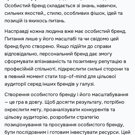
Особистий бренд складається зі знань, навичок,
сильних якостей,, стилю, особливих фішок, ідей та
позицій із якихось питань.
Насправді кожна людина вже має особистий бренд.
Питання лише у його масштабі та чи свідомо цей
бренд було створено. Якщо підійти до справи
відповідально, персональний бренд дає змогу
сформувати впізнаваність та позитивну репутацію в
професійній спільноті, підкреслити сильні сторони та
в певний момент стати top-of-mind для цільової
аудиторії серед інших брендів у галузі.
Створення особистого бренду і його масштабування
— це гра в довгу. Щоб досягти результату, потрібно
окреслити мету, проаналізувати конкурентів та
цільову аудиторію, розробити стратегію
позиціонування та просування особистого бренду,
бути послідовним і готовим інвестувати ресурси. Цей