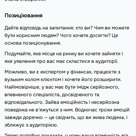
Позиціювання
Дайте відповідь на запитання: хто ви? Чим ви можете
бути корисним людям? Чого хочете досягти? Це
основа позиціонування.
Подумайте, яке місце на ринку ви хочете зайняти і
яке уявлення про вас має скластися в аудиторії.
Можливо, ви є експертом у фінансах, працюєте з
вузьким колом клієнтом і хочете його розширити.
Найімовірніше, у вас має бути імідж серйозного,
впевненого спеціаліста, досвідченого та
відповідального. Зайва емоційність і несерйозна
поведінка не в’яжуться з ним. Водночас трохи емоцій
завжди доречно — це свідчить, що ви жива людина, і
зближує з аудиторією.
Тепер потрібно показати, у чому ваша відмінність від