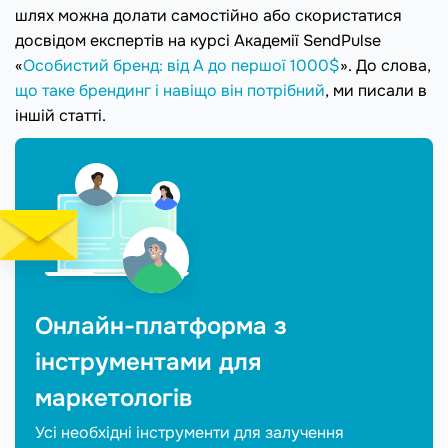
шлях можна долати самостійно або скористатися
досвідом експертів на курсі Академії SendPulse
«
Особистий бренд: від А до першої 1000$
». До слова,
що таке брендинг і навіщо він потрібний
, ми писали в
іншій статті.
Онлайн-платформа з
інструментами для
маркетологів
Усі необхідні інструменти для залучення