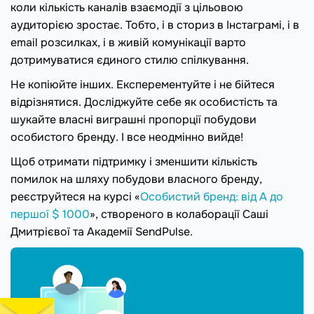
коли кількість каналів взаємодії з цільовою
аудиторією зростає. Тобто, і в сториз в Інстаграмі, і в
email розсилках, і в живій комунікації варто
дотримуватися єдиного стилю спілкування.
Не копіюйте інших. Експерементуйте і не бійтеся
відрізнятися. Досліджуйте себе як особистість та
шукайте власні виграшні пропорції побудови
особистого бренду. І все неодмінно вийде!
Щоб отримати підтримку і зменшити кількість
помилок на шляху побудови власного бренду,
реєструйтеся на курсі «
Особистий бренд: від А до
першої $ 1000
», створеного в колаборації Саші
Дмитрієвої та Академії SendPulse.