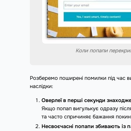
Коли попапи перекри
Розберемо поширені помилки під час ви
наслідки:
Оверлеї в перші секунди знаходже
Якщо попап вигулькує одразу після
та часто спричиняє бажання покинут
Несвоєчасні попапи збивають із 