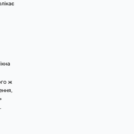
олікає
ікна
ого ж
ення,
»
.