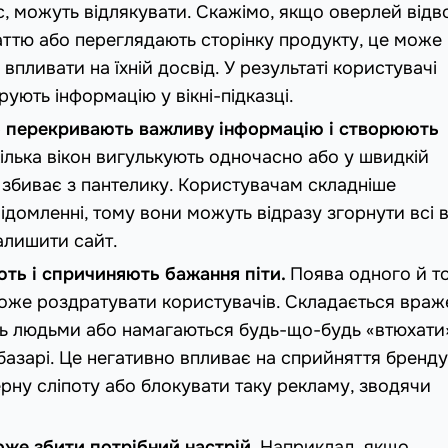
ас, можуть відлякувати. Скажімо, якщо оверлей відв
таттю або переглядають сторінку продукту, це може
впливати на їхній досвід. У результаті користувачі
ують інформацію у вікні-підказці.
о перекривають важливу інформацію і створюють
ілька вікон вигулькують одночасно або у швидкій
і збиває з пантелику. Користувачам складніше
ідомленні, тому вони можуть відразу згорнути всі в
залишити сайт.
ть і спричиняють бажання піти.
Поява одного й т
може роздратувати користувачів. Складається враж
ь людьми або намагаються будь-що-будь «втюхати
базарі. Це негативно впливає на сприйняття бренду
рну сліпоту або блокувати таку рекламу, зводячи
же збити потрібний настрій.
Наприклад, якщо