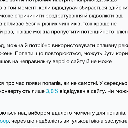
о в той момент, коли відвідувач збирається здійсни
 може спричинити роздратування й відволікти від
в впливає безліч різних чинників, тож краще не
й раз, інакше можна пропустити потенційного клієн
ад, можна й потрібно використовувати спливну ре
жень. Попапи, що повторюються, можуть бути корис
йшов на неправильну версію сайту й не може
 про час появи попапів, ви не самотні. У середнь
с конвертують лише
3,8 %
відвідувачів сайту. Чи мож
люються над вибором вдалого моменту для попапів.
roup
, через цю недбалість вигулькові вікна заслужи