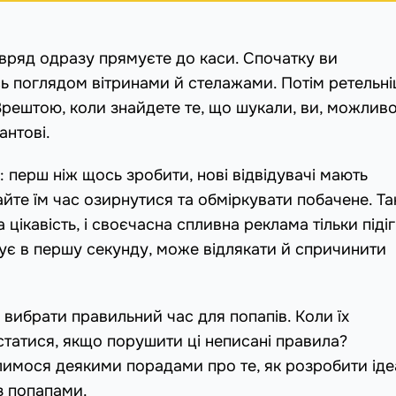
вряд одразу прямуєте до каси. Спочатку ви
ь поглядом вітринами й стелажами. Потім ретельн
рештою, коли знайдете те, що шукали, ви, можливо
антові.
 перш ніж щось зробити, нові відвідувачі мають
айте їм час озирнутися та обміркувати побачене. Та
кавість, і своєчасна спливна реклама тільки підігрі
кує в першу секунду, може відлякати й спричинити
 вибрати правильний час для попапів. Коли їх
статися, якщо порушити ці неписані правила?
ділимося деякими порадами про те, як розробити ід
з попапами.