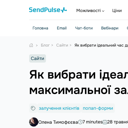
Можливості
Ціни
Головна
Email
Чат-боти
Вебінари
Блог
Сайти
Як вибрати ідеальний час д
Сайти
Як вибрати ідеа
максимальної за
залучення клієнтів
попап-форми
7 minutes
28 травн
Олена Тимофєєва