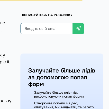
ПІДПИСУЙТЕСЬ НА РОЗСИЛКУ
іше
,
к у
є її.
Залучайте більше лідів
за допомогою попап
форм
Залучайте більше клієнтів,
використовуючи попап форми
еальну
Створюйте попапи з відео,
опитування, NPS-віджети, та багато