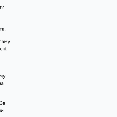
ти
та.
кламу
ні,
ому
на
 За
ли