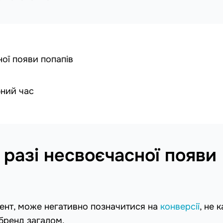
ної появи попапів
бний час
 разі несвоєчасної появи
ент, може негативно позначитися на
конверсії
, не 
 бренд загалом.