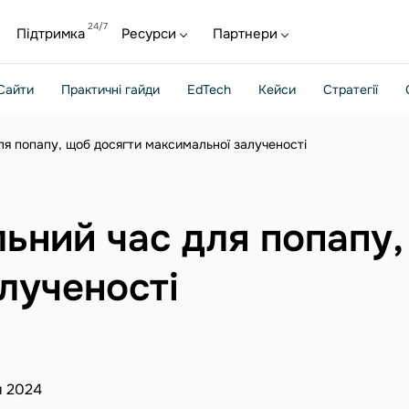
Підтримка
Ресурси
Партнери
Сайти
Практичні гайди
EdTech
Кейси
Стратегії
ля попапу, щоб досягти максимальної залученості
льний час для попапу,
лученості
я 2024