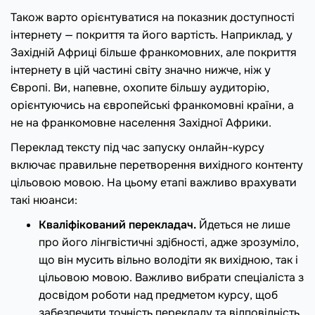
Також варто орієнтуватися на показник доступності
інтернету — покриття та його вартість. Наприклад, у
Західній Африці більше франкомовних, але покриття
інтернету в цій частині світу значно нижче, ніж у
Європі. Ви, напевне, охопите більшу аудиторію,
орієнтуючись на європейські франкомовні країни, а
не на франкомовне населення Західної Африки.
Переклад тексту під час запуску онлайн-курсу
включає правильне перетворення вихідного контенту
цільовою мовою. На цьому етапі важливо врахувати
такі нюанси:
Кваліфікований перекладач.
Йдеться не лише
про його лінгвістичні здібності, адже зрозуміло,
що він мусить вільно володіти як вихідною, так і
цільовою мовою. Важливо вибрати спеціаліста з
досвідом роботи над предметом курсу, щоб
забезпечити точність перекладу та відповідність