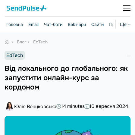
Головна
Email
Чат-боти
Вебінари
Сайти
Практичні г
Ще ···
Блог
EdTech
EdTech
Від локального до глобального: як
запустити онлайн-курс за
кордоном
14 minutes
10 вересня 2024
Юлія Венцковська