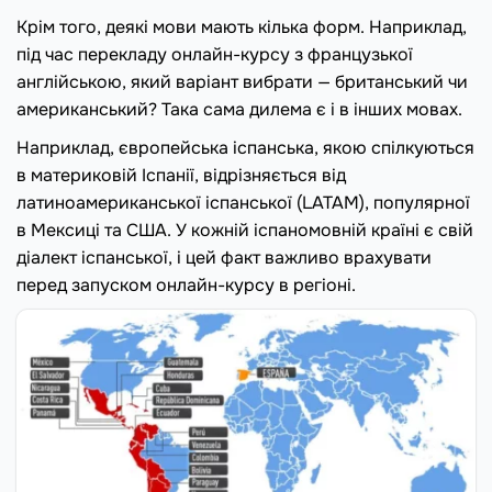
Крім того, деякі мови мають кілька форм. Наприклад,
під час перекладу онлайн-курсу з французької
англійською, який варіант вибрати — британський чи
американський? Така сама дилема є і в інших мовах.
Наприклад, європейська іспанська, якою спілкуються
в материковій Іспанії, відрізняється від
латиноамериканської іспанської (LATAM), популярної
в Мексиці та США. У кожній іспаномовній країні є свій
діалект іспанської, і цей факт важливо врахувати
перед запуском онлайн-курсу в регіоні.