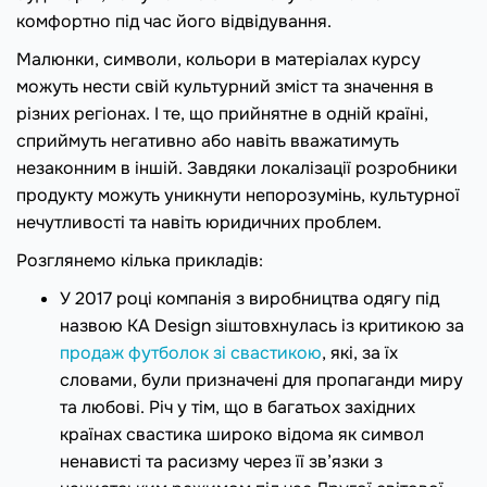
комфортно під час його відвідування.
Малюнки, символи, кольори в матеріалах курсу
можуть нести свій культурний зміст та значення в
різних регіонах. І те, що прийнятне в одній країні,
сприймуть негативно або навіть вважатимуть
незаконним в іншій. Завдяки локалізації розробники
продукту можуть уникнути непорозумінь, культурної
нечутливості та навіть юридичних проблем.
Розглянемо кілька прикладів:
У 2017 році компанія з виробництва одягу під
назвою KA Design зіштовхнулась із критикою за
продаж футболок зі свастикою
, які, за їх
словами, були призначені для пропаганди миру
та любові. Річ у тім, що в багатьох західних
країнах свастика широко відома як символ
ненависті та расизму через її зв’язки з