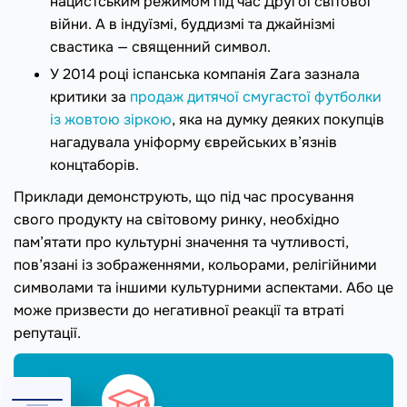
нацистським режимом під час Другої світової
війни. А в індуїзмі, буддизмі та джайнізмі
свастика — священний символ.
У 2014 році іспанська компанія Zara зазнала
критики за
продаж дитячої смугастої футболки
із жовтою зіркою
, яка на думку деяких покупців
нагадувала уніформу єврейських в’язнів
концтаборів.
Приклади демонструють, що під час просування
свого продукту на світовому ринку, необхідно
пам’ятати про культурні значення та чутливості,
пов’язані із зображеннями, кольорами, релігійними
символами та іншими культурними аспектами. Або це
може призвести до негативної реакції та втраті
репутації.