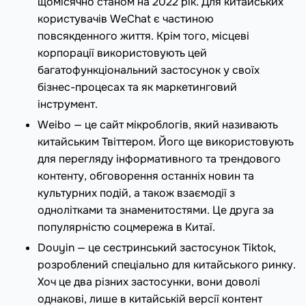
щомісячно станом на 2022 рік. Для китайських
користувачів WeChat є частиною
повсякденного життя. Крім того, місцеві
корпорації використовують цей
багатофункціональний застосунок у своїх
бізнес-процесах та як маркетинговий
інструмент.
Weibo — це сайт мікроблогів, який називають
китайським Твіттером. Його ще використовують
для перегляду інформативного та трендового
контенту, обговорення останніх новин та
культурних подій, а також взаємодії з
однолітками та знаменитостями. Це друга за
популярністю соцмережа в Китаї.
Douyin — це сестринський застосунок Tiktok,
розроблений спеціально для китайського ринку.
Хоч це два різних застосунки, вони доволі
однакові, лише в китайській версії контент