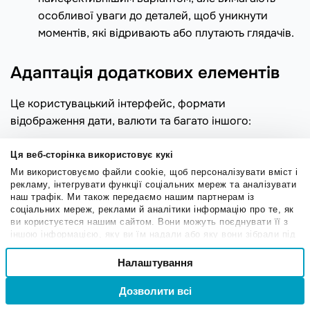
особливої уваги до деталей, щоб уникнути
моментів, які відривають або плутають глядачів.
Адаптація додаткових елементів
Це користувацький інтерфейс, формати
відображення дати, валюти та багато іншого:
Наприклад, у США дата 10 липня 2023 року буде
Ця веб-сторінка використовує кукі
записана як 7–10–2023. А в Індії вона має інший
Ми використовуємо файли cookie, щоб персоналізувати вміст і
вигляд — 10–7–2023. Тому, для кожного регіону
рекламу, інтегрувати функції соціальних мереж та аналізувати
треба використовувати свій формат або
наш трафік. Ми також передаємо нашим партнерам із
соціальних мереж, реклами й аналітики інформацію про те, як
міжнародно прийнятий — РРРР-ММ-ДД, тобто
ви користуєтеся нашим сайтом. Вони можуть поєднувати її з
2023–07–10.
іншою інформацією, яку ви їм надали або яку вони зібрали під
час вашого користування їхніми службами.
Вибір
Курс, початково розроблений для аудиторії
Налаштування
Необхідні
згоди
США, та який продається на інших ринках, може
використовувати американський долар як
Дозволити всі
Вхід
Реєстрація
валюту за замовчуванням, але необхідно
Привілейовані