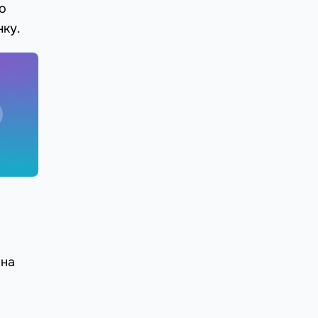
о
нку.
 на