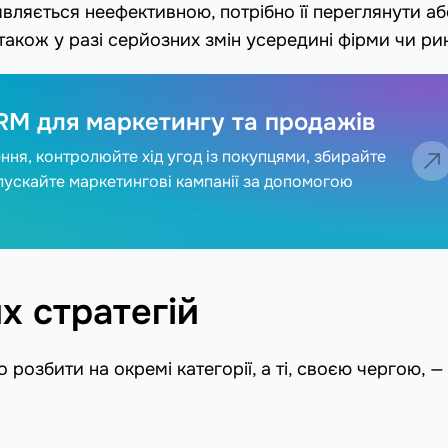
вляється неефективною, потрібно її переглянути аб
також у разі серйозних змін усередині фірми чи ри
RM для маркетингу та продажів
ня, контролюйте хід угод із покупцями, збирайте
апускайте маркетингові кампанії за допомогою
х стратегій
розбити на окремі категорії, а ті, своєю чергою, —