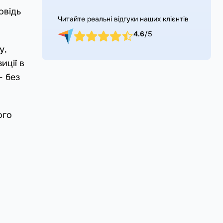
овідь
Читайте реальні відгуки наших клієнтів
4.6
/5
у,
иції в
— без
ого