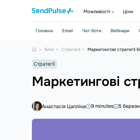
Можливості
Ціни
Головна
Email
Чат-боти
Вебінари
Блог
Стратегії
Маркетингові стратегії б
Стратегії
Маркетингові стр
9 minutes
5 березн
Анастасія Цапліна