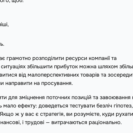
ого, щоб:
іші,
ь.
ає грамотно розподілити ресурси компанії та
х ситуаціях збільшити прибуток можна шляхом збіл
витися від малоперспективних товарів та зосереди
или направити на просування.
ити для зміцнення поточних позицій та завоювання
ь мало ефекту: доведеться тестувати безліч гіпотез,
Якщо ж у вас є стратегія, ви розумієте, куди рухат
нансові, і трудові — витрачаються раціонально.