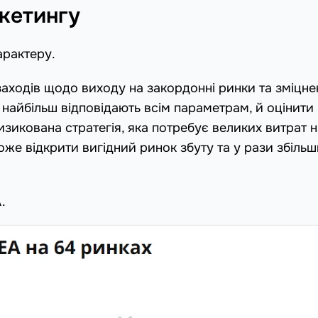
ркетингу
арактеру.
аходів щодо виходу на закордонні ринки та зміцне
найбільш відповідають всім параметрам, й оцінити 
ризикована стратегія, яка потребує великих витрат 
може відкрити вигідний ринок збуту та у рази збіль
.