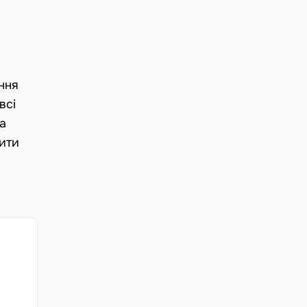
ння
всі
на
шити