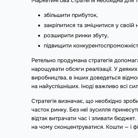
Маркетингова стратегія необхідна для т
збільшити прибуток,
закріпитися та зміцнитися у своїй н
розширити ринки збуту,
підвищити конкурентоспроможніст
Ретельно продумана стратегія допомаг
нарощувати обсяги реалізації. У деяки
виробництва, в інших доведеться відмо
на найуспішніших. Іноді важливо всі с
Стратегія визначає, що необхідно зроб
часток ринку. Без неї зусилля принесут
відтак витрачати час і зливати бюджет. 
на чому сконцентруватися. Кошти — і фі