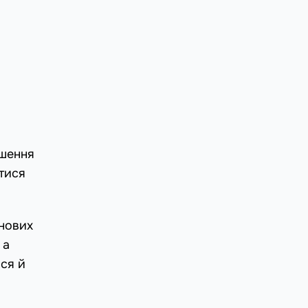
ьшення
тися
 нових
 а
ися й