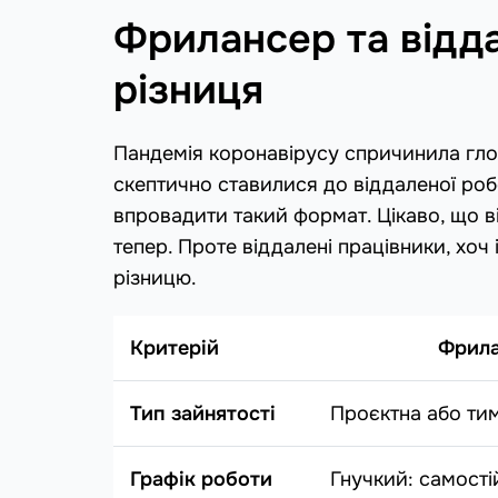
Фрилансер та відда
різниця
Пандемія коронавірусу спричинила глобал
скептично ставилися до віддаленої роб
впровадити такий формат. Цікаво, що в
тепер. Проте віддалені працівники, хоч
різницю.
Критерій
Фрила
Тип зайнятості
Проєктна або ти
Графік роботи
Гнучкий: самості