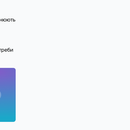
інюють
треби