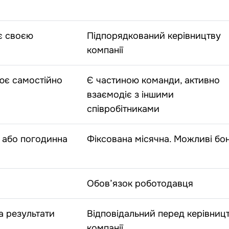
є своєю
Підпорядкований керівництву
компанії
ює самостійно
Є частиною команди, активно
взаємодіє з іншими
співробітниками
 або погодинна
Фіксована місячна. Можливі бо
Обов’язок роботодавця
а результати
Відповідальний перед керівниц
компанії