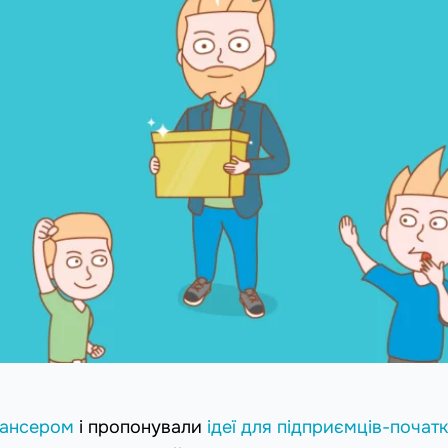
лансером
і пропонували
ідеї для підприємців-початк