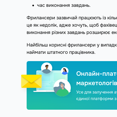
час виконання завдань.
Фрилансери зазвичай працюють із кіль
це як недолік, адже хочуть, щоб фахіве
виконання різних завдань розширює екс
Найбільш корисні фрилансери у випадка
наймати штатного працівника.
Онлайн-плат
маркетологі
Усе для залучення ау
єдиної платформи 