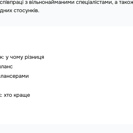
співпраці з вільнонайманими спеціалістами, а тако
дних стосунків.
к: у чому різниця
иланс
рилансерами
: хто краще