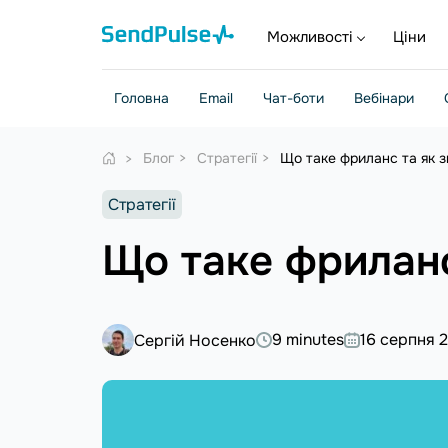
Можливості
Ціни
Головна
Email
Чат-боти
Вебінари
Блог
Стратегії
Що таке фриланс та як з
Стратегії
Що таке фриланс
9 minutes
16 серпня 
Сергій Носенко