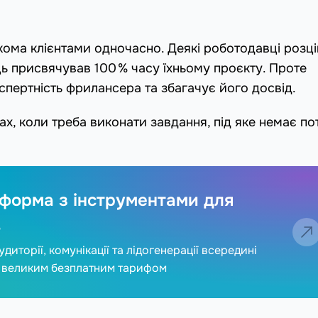
кома клієнтами одночасно. Деякі роботодавці розц
ць присвячував 100 % часу їхньому проєкту. Проте
пертність фрилансера та збагачує його досвід.
х, коли треба виконати завдання, під яке немає по
форма з інструментами для
в
диторії, комунікації та лідогенерації всередині
з великим безплатним тарифом