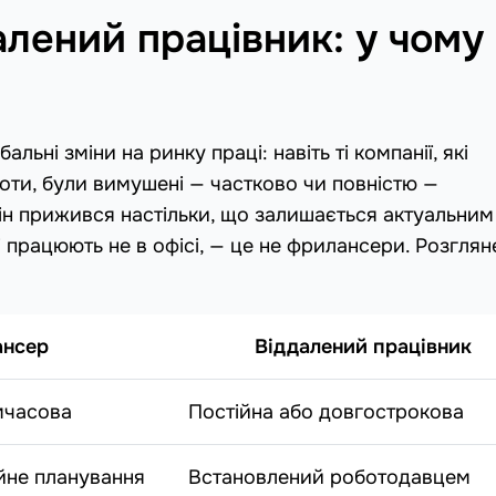
лений працівник: у чому
ьні зміни на ринку праці: навіть ті компанії, які
оти, були вимушені — частково чи повністю —
ін прижився настільки, що залишається актуальним 
 і працюють не в офісі, — це не фрилансери. Розгля
нсер
Віддалений працівник
мчасова
Постійна або довгострокова
йне планування
Встановлений роботодавцем