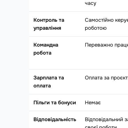
часу
Контроль та
Самостійно керу
управління
роботою
Командна
Переважно прац
робота
Зарплата та
Оплата за проєкт
оплата
Пільги та бонуси
Немає
Відповідальність
Відповідальний з
своєї роботи