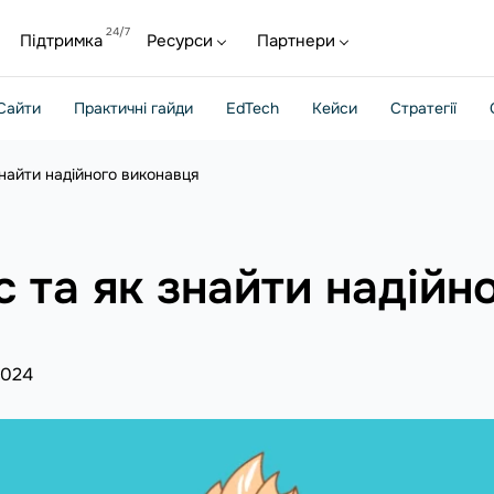
Підтримка
Ресурси
Партнери
Сайти
Практичні гайди
EdTech
Кейси
Стратегії
найти надійного виконавця
 та як знайти надійн
2024