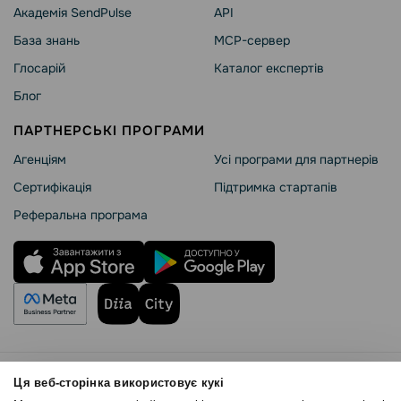
Академія SendPulse
API
База знань
MCP-сервер
Глосарій
Каталог експертів
Блог
ПАРТНЕРСЬКІ ПРОГРАМИ
Агенціям
Усі програми для партнерів
Сертифікація
Підтримка стартапів
Реферальна програма
Правила користування
Ця веб-сторінка використовує кукі
Політика Cookies