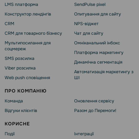
LMS платформа
SendPulse pixel
Конструктор лендінгів
Опитування для сайту
CRM
NPS-віджет
CRM для товарного бізнесу
Чат для сайту
Мультипосилання для
Омніканальний інбокс
соцмереж
Платформа маркетингу
SMS розсилка
Динамічна сегментація
Viber розсилка
Автоматизація маркетингу з
Web push сповіщення
ШІ
ПРО КОМПАНІЮ
Команда
Оновлення сервісу
Відгуки клієнтів
Разом до Перемоги!
КОРИСНЕ
Події
Інтеграції