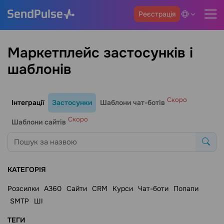
Реєстрація
Маркетплейс застосунків і
шаблонів
Скоро
Інтеграції
Застосунки
Шаблони чат-ботів
Скоро
Шаблони сайтів
КАТЕГОРІЯ
Розсилки
A360
Сайти
CRM
Курси
Чат-боти
Попапи
SMTP
ШІ
ТЕГИ