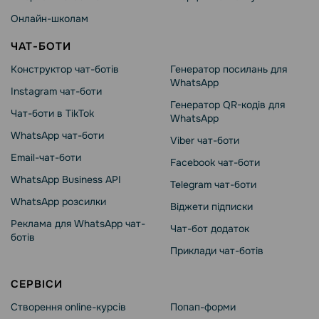
Онлайн-школам
ЧАТ-БОТИ
Конструктор чат-ботів
Генератор посилань для
WhatsApp
Instagram чат-боти
Генератор QR-кодів для
Чат-боти в TikTok
WhatsApp
WhatsApp чат-боти
Viber чат-боти
Email-чат-боти
Facebook чат-боти
WhatsApp Business API
Telegram чат-боти
WhatsApp розсилки
Віджети підписки
Реклама для WhatsApp чат-
Чат-бот додаток
ботів
Приклади чат-ботів
СЕРВІСИ
Створення online-курсів
Попап-форми