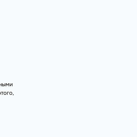
тными
того,