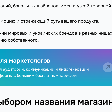
аний, банальных шаблонов, имен и узкой товарной
эмоцию и отражающий суть вашего продукта.
ний мировых и украинских брендов в разных нишах
нию собственного.
ля маркетологов
ия аудитории, коммуникаций и лидогенерации
тформы с большим бесплатным тарифом
выбором названия магази