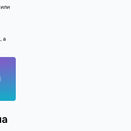
 или
, а
на