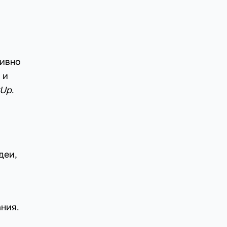
тивно
 и
Up
.
деи,
ния.