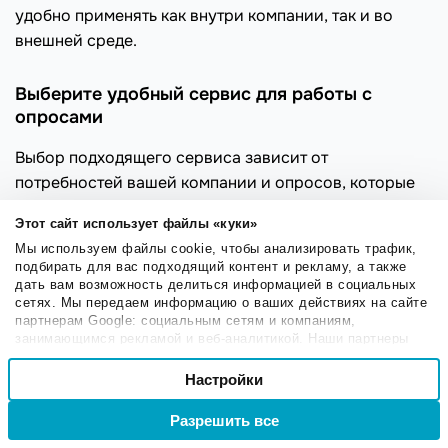
удобно применять как внутри компании, так и во
внешней среде.
Выберите удобный сервис для работы с
опросами
Выбор подходящего сервиса зависит от
потребностей вашей компании и опросов, которые
вы хотите проводить. Вот несколько советов,
Этот сайт использует файлы «куки»
которые помогут выбрать подходящий софт.
Мы используем файлы cookie, чтобы анализировать трафик,
Определите цели опроса.
Понимание целей поможет
подбирать для вас подходящий контент и рекламу, а также
дать вам возможность делиться информацией в социальных
определить обязательные и необязательные функции
сетях. Мы передаем информацию о ваших действиях на сайте
сервиса.
партнерам Google: социальным сетям и компаниям,
занимающимся рекламой и веб-аналитикой. Наши партнеры
Функциональность.
Проверьте, поддерживает ли
могут комбинировать эти сведения с предоставленной вами
Выбор
информацией, а также данными, которые они получили при
сервис необходимые функции. Например, вам может
Настройки
Необходимые
согласия
использовании вами их сервисов.
понадобиться опрос с множественным выбором
Разрешить все
Войти
Регистрация
ответов, открытыми вопросами или возможностью
Настроечные