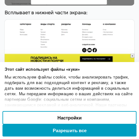
Всплывает в нижней части экрана:
Этот сайт использует файлы «куки»
Всплывает в нижней левой части экрана и по
Мы используем файлы cookie, чтобы анализировать трафик,
формату похоже на push уведомление:
подбирать для вас подходящий контент и рекламу, а также
дать вам возможность делиться информацией в социальных
сетях. Мы передаем информацию о ваших действиях на сайте
партнерам Google: социальным сетям и компаниям,
занимающимся рекламой и веб-аналитикой. Наши партнеры
могут комбинировать эти сведения с предоставленной вами
Выбор
информацией, а также данными, которые они получили при
Настройки
Необходимые
согласия
использовании вами их сервисов.
Разрешить все
Войти
Регистрация
Настроечные