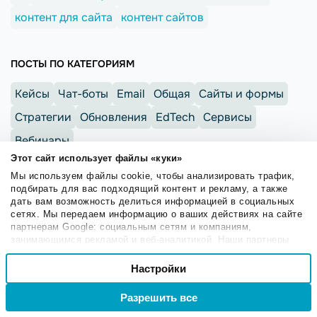
контент для сайта
контент сайтов
ПОСТЫ ПО КАТЕГОРИЯМ
Кейсы
Чат-боты
Email
Общая
Сайты и формы
Стратегии
Обновления
EdTech
Сервисы
Вебинары
Этот сайт использует файлы «куки»
Мы используем файлы cookie, чтобы анализировать трафик,
подбирать для вас подходящий контент и рекламу, а также
дать вам возможность делиться информацией в социальных
сетях. Мы передаем информацию о ваших действиях на сайте
ПРЕДЫДУЩИЙ
СЛЕДУЮЩИЙ
партнерам Google: социальным сетям и компаниям,
ПОСТ
ПОСТ
занимающимся рекламой и веб-аналитикой. Наши партнеры
могут комбинировать эти сведения с предоставленной вами
Выбор
информацией, а также данными, которые они получили при
Настройки
Необходимые
согласия
использовании вами их сервисов.
Разрешить все
Войти
Регистрация
ПОДПИШИСЬ НА НАШУ РАССЫЛКУ
Настроечные