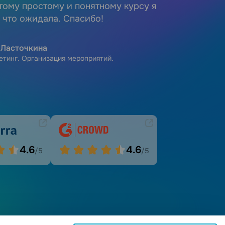
тому простому и понятному курсу я
Анаст
А
, что ожидала. Спасибо!
Директо
 Ласточкина
етинг. Организация мероприятий.
4.6
4.6
/5
/5