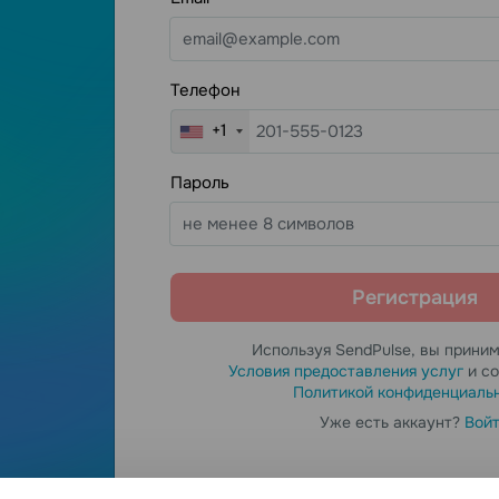
клиентов с у
прямого, быс
страницу пря
Телефон
окончаниях с
Р
Бизнес-цен
типовые уве
+1
Пароль
Используя SendPulse, вы прини
Условия предоставления услуг
и со
Политикой конфиденциаль
Уже есть аккаунт?
Вой