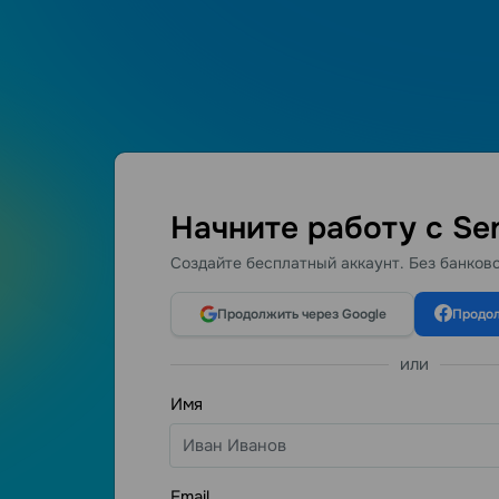
Начните работу с Se
Создайте бесплатный аккаунт. Без банковс
Пользуюсь се
сообщений-ув
Продолжить через Google
Продол
уведомлений 
или
несколько ра
рассылке сод
Имя
соответствую
(Имя, ссылка.
по коммуналь
Email