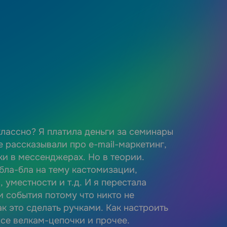
классно? Я платила деньги за семинары
Лучшее вло
е рассказывали про e-mail-маркетинг,
последнее 
ки в мессенджерах. Но в теории.
обратную с
бла-бла на тему кастомизации,
рассылок. 
 уместности и т.д. И я перестала
деньги наз
и события потому что никто не
SendPulse 
к это сделать ручками. Как настроить
взгляд и по
все велкам-цепочки и прочее.