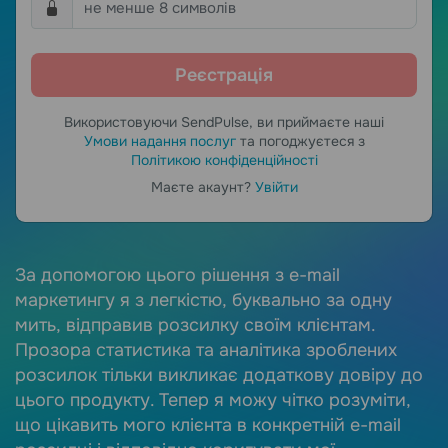
Використовуючи SendPulse, ви приймаєте наші
Умови надання послуг
та погоджуєтеся з
Політикою конфіденційності
Маєте акаунт?
Увійти
e.
За допомогою цього рішення з e-mail
М
маркетингу я з легкістю, буквально за одну
з
мить, відправив розсилку своїм клієнтам.
с
Прозора статистика та аналітика зроблених
в
розсилок тільки викликає додаткову довіру до
к
цього продукту. Тепер я можу чітко розуміти,
в
що цікавить мого клієнта в конкретній e-mail