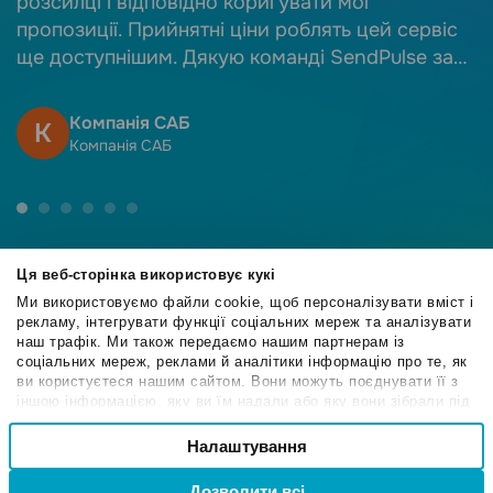
розсилці і відповідно коригувати мої
пропозиції. Прийнятні ціни роблять цей сервіс
ще доступнішим. Дякую команді SendPulse за
якісний сервіс!
Компанія САБ
К
Компанія САБ
Ця веб-сторінка використовує кукі
Ми використовуємо файли cookie, щоб персоналізувати вміст і
рекламу, інтегрувати функції соціальних мереж та аналізувати
4.6
наш трафік. Ми також передаємо нашим партнерам із
/5
соціальних мереж, реклами й аналітики інформацію про те, як
ви користуєтеся нашим сайтом. Вони можуть поєднувати її з
іншою інформацією, яку ви їм надали або яку вони зібрали під
час вашого користування їхніми службами.
Вибір
Налаштування
Необхідні
4.6
згоди
/5
Дозволити всі