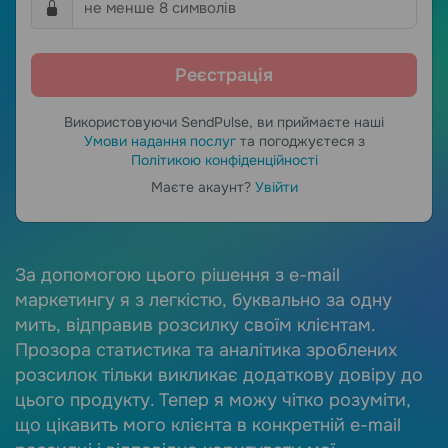
Використовуючи SendPulse, ви приймаєте наші
Умови надання послуг
та погоджуєтеся з
Політикою конфіденційності
Маєте акаунт?
Увійти
e.
За допомогою цього рішення з e-mail
М
маркетингу я з легкістю, буквально за одну
з
мить, відправив розсилку своїм клієнтам.
с
Прозора статистика та аналітика зроблених
в
розсилок тільки викликає додаткову довіру до
к
цього продукту. Тепер я можу чітко розуміти,
в
що цікавить мого клієнта в конкретній e-mail