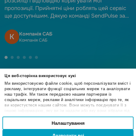
розсилці і відповідно коригувати мої
пропозиції. Прийнятні ціни роблять цей сервіс
ще доступнішим. Дякую команді SendPulse за
якісний сервіс!
Компанія САБ
К
Компанія САБ
Ця веб-сторінка використовує кукі
Ми використовуємо файли cookie, щоб персоналізувати вміст і
рекламу, інтегрувати функції соціальних мереж та аналізувати
4.6
наш трафік. Ми також передаємо нашим партнерам із
/5
соціальних мереж, реклами й аналітики інформацію про те, як
ви користуєтеся нашим сайтом. Вони можуть поєднувати її з
іншою інформацією, яку ви їм надали або яку вони зібрали під
час вашого користування їхніми службами.
Вибір
Налаштування
Необхідні
4.6
згоди
/5
Дозволити всі