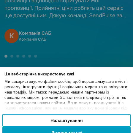
розсилці і відповідно коригувати мої
пропозиції. Прийнятні ціни роблять цей сервіс
ще доступнішим. Дякую команді SendPulse за
якісний сервіс!
Компанія САБ
К
Компанія САБ
Ця веб-сторінка використовує кукі
Ми використовуємо файли cookie, щоб персоналізувати вміст і
рекламу, інтегрувати функції соціальних мереж та аналізувати
4.6
наш трафік. Ми також передаємо нашим партнерам із
/5
соціальних мереж, реклами й аналітики інформацію про те, як
ви користуєтеся нашим сайтом. Вони можуть поєднувати її з
іншою інформацією, яку ви їм надали або яку вони зібрали під
час вашого користування їхніми службами.
Вибір
Налаштування
Необхідні
4.6
згоди
/5
Дозволити всі