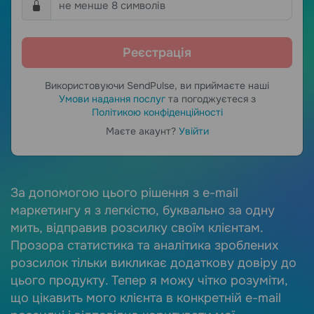
Використовуючи SendPulse, ви приймаєте наші
Умови надання послуг
та погоджуєтеся з
Політикою конфіденційності
Маєте акаунт?
Увійти
e.
За допомогою цього рішення з e-mail
М
маркетингу я з легкістю, буквально за одну
з
мить, відправив розсилку своїм клієнтам.
с
Прозора статистика та аналітика зроблених
в
розсилок тільки викликає додаткову довіру до
к
цього продукту. Тепер я можу чітко розуміти,
в
що цікавить мого клієнта в конкретній e-mail