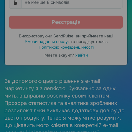
Використовуючи SendPulse, ви приймаєте наші
Умови надання послуг
та погоджуєтеся з
Політикою конфіденційності
Маєте акаунт?
Увійти
e.
За допомогою цього рішення з e-mail
М
маркетингу я з легкістю, буквально за одну
з
мить, відправив розсилку своїм клієнтам.
с
Прозора статистика та аналітика зроблених
в
розсилок тільки викликає додаткову довіру до
к
цього продукту. Тепер я можу чітко розуміти,
в
що цікавить мого клієнта в конкретній e-mail