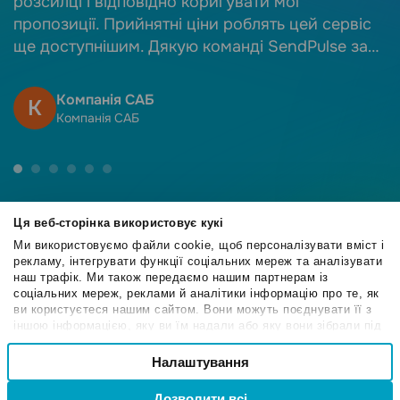
розсилці і відповідно коригувати мої
пропозиції. Прийнятні ціни роблять цей сервіс
ще доступнішим. Дякую команді SendPulse за
якісний сервіс!
Компанія САБ
К
Компанія САБ
Ця веб-сторінка використовує кукі
Ми використовуємо файли cookie, щоб персоналізувати вміст і
рекламу, інтегрувати функції соціальних мереж та аналізувати
4.6
наш трафік. Ми також передаємо нашим партнерам із
/5
соціальних мереж, реклами й аналітики інформацію про те, як
ви користуєтеся нашим сайтом. Вони можуть поєднувати її з
іншою інформацією, яку ви їм надали або яку вони зібрали під
час вашого користування їхніми службами.
Вибір
Налаштування
Необхідні
4.6
згоди
/5
Дозволити всі