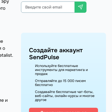
 эру
это
не
и о
Создайте аккаунт
talist.
SendPulse
Используйте бесплатные
инструменты для маркетинга и
продаж
Отправляйте до 15 000 писем
бесплатно
Создавайте бесплатные чат-боты,
веб-сайты, онлайн-курсы и многое
ме и
другое