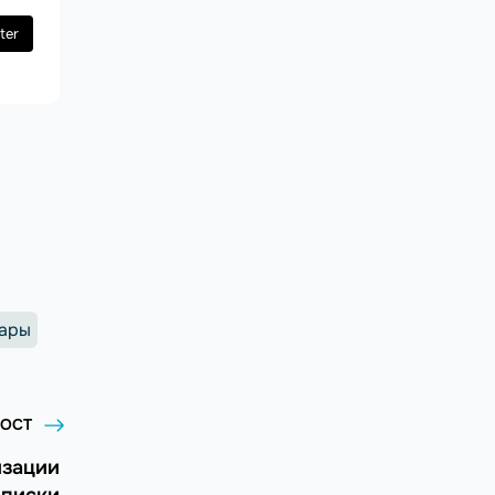
ter
ары
ОСТ
изации
писки