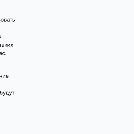
зовать
х
таких
ес.
ние
 будут