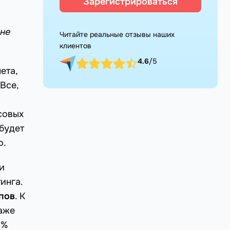
Зарегистрироваться
не
Читайте реальные отзывы наших
клиентов
4.6
/5
ета,
Все,
совых
будет
о.
и
инга.
пов
. К
даже
8%