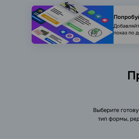
Попробуй
Добавляйт
показ по 
П
Выберите готову
тип формы, ре