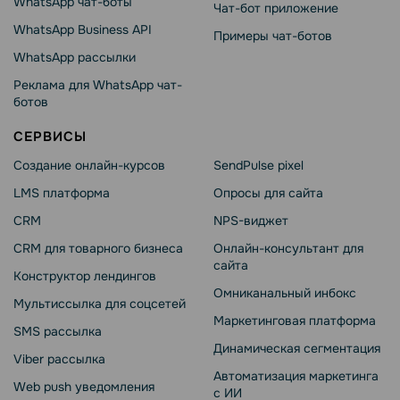
WhatsApp чат-боты
Чат-бот приложение
WhatsApp Business API
Примеры чат-ботов
WhatsApp рассылки
Реклама для WhatsApp чат-
ботов
СЕРВИСЫ
Создание онлайн-курсов
SendPulse pixel
LMS платформа
Опросы для сайта
CRM
NPS-виджет
CRM для товарного бизнеса
Онлайн-консультант для
сайта
Конструктор лендингов
Омниканальный инбокс
Мультиссылка для соцсетей
Маркетинговая платформа
SMS рассылка
Динамическая сегментация
Viber рассылка
Автоматизация маркетинга
Web push уведомления
с ИИ