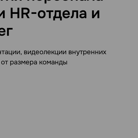
и HR-отдела и
ег
нтации, видеолекции внутренних
 от размера команды