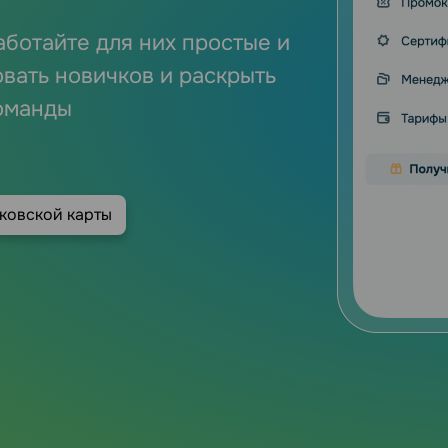
аботайте для них простые и
вать новичков и раскрыть
команды
нковской карты