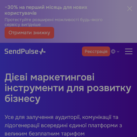
−30% на перший місяць для нових
користувачів
Протестуйте розширені можливості будь-якого
сервісу вигідніше
Отримати знижку
Реєстрація
Дієві маркетингові
інструменти для розвитку
бізнесу
Усе для залучення аудиторії, комунікації та
лідогенерації всередині єдиної платформи з
великим безплатним тарифом