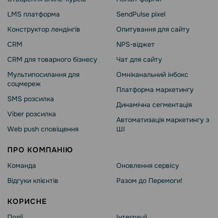
LMS платформа
SendPulse pixel
Конструктор лендінгів
Опитування для сайту
CRM
NPS-віджет
CRM для товарного бізнесу
Чат для сайту
Мультипосилання для
Омніканальний інбокс
соцмереж
Платформа маркетингу
SMS розсилка
Динамічна сегментація
Viber розсилка
Автоматизація маркетингу з
Web push сповіщення
ШІ
ПРО КОМПАНІЮ
Команда
Оновлення сервісу
Відгуки клієнтів
Разом до Перемоги!
КОРИСНЕ
Події
Інтеграції