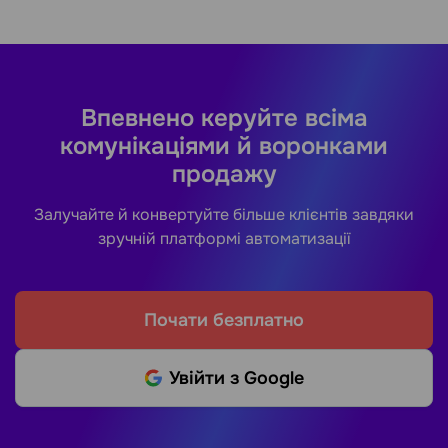
Впевнено керуйте всіма
комунікаціями й воронками
продажу
Залучайте й конвертуйте більше клієнтів завдяки
зручній платформі автоматизації
Почати безплатно
Увійти з Google