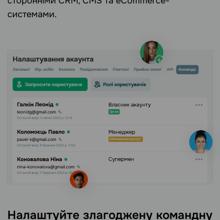
сторонніми CRM, CMS та eCommerce-
системами.
Налаштуйте злагоджену командну