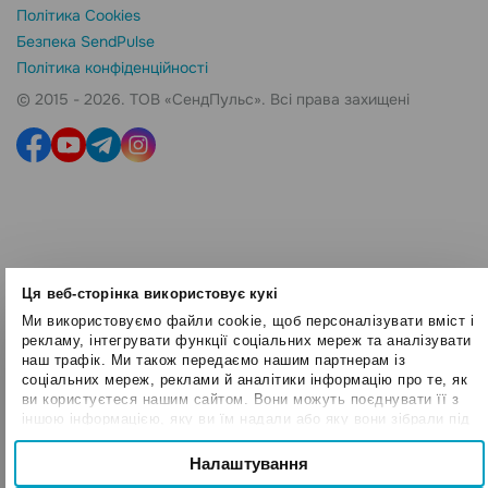
Політика Cookies
Безпека SendPulse
Політика конфіденційності
© 2015 - 2026. ТОВ «СендПульс». Всі права захищені
Ця веб-сторінка використовує кукі
Ми використовуємо файли cookie, щоб персоналізувати вміст і
рекламу, інтегрувати функції соціальних мереж та аналізувати
наш трафік. Ми також передаємо нашим партнерам із
соціальних мереж, реклами й аналітики інформацію про те, як
ви користуєтеся нашим сайтом. Вони можуть поєднувати її з
іншою інформацією, яку ви їм надали або яку вони зібрали під
час вашого користування їхніми службами.
Вибір
Налаштування
Необхідні
згоди