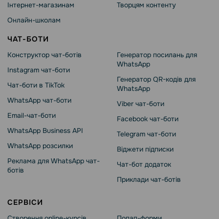
Інтернет-магазинам
Творцям контенту
Онлайн-школам
ЧАТ-БОТИ
Конструктор чат-ботів
Генератор посилань для
WhatsApp
Instagram чат-боти
Генератор QR-кодів для
Чат-боти в TikTok
WhatsApp
WhatsApp чат-боти
Viber чат-боти
Email-чат-боти
Facebook чат-боти
WhatsApp Business API
Telegram чат-боти
WhatsApp розсилки
Віджети підписки
Реклама для WhatsApp чат-
Чат-бот додаток
ботів
Приклади чат-ботів
СЕРВІСИ
Створення online-курсів
Попап-форми