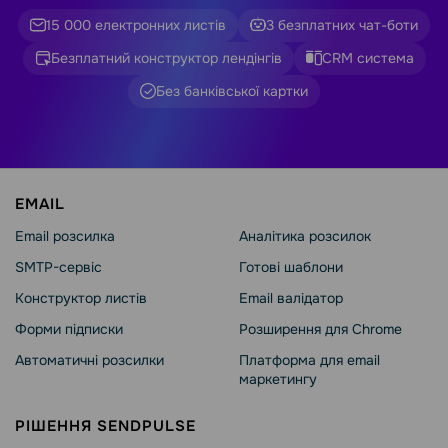
15 000 електронних листів
3 безплатних чат-боти
Безплатний конструктор лендінгів
CRM система
Без банківської картки
EMAIL
Email розсилка
Аналітика розсилок
SMTP-сервіс
Готові шаблони
Конструктор листів
Email валідатор
Форми підписки
Розширення для Chrome
Автоматичні розсилки
Платформа для email
маркетингу
РІШЕННЯ SENDPULSE