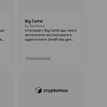
Big Cartel
by SendPulse
іше
Інтеграція з Big Cartel дає змогу
автоматично експортувати в
 в
адресні книги SendPulse дані
і,
клієнтів, зібрані на сайті Big
Cartel. Щойно новий клієнт
розмістить замовлення в
ься
магазині Big Cartel, він буде
Списки розсилок
автоматично доданий до
адресної книги SendPulse.