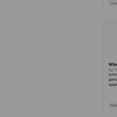
перс
Спи
авто
ефек
і пот
Wise
by Th
Інтег
допо
ауди
конв
відм
терм
дово
Emai