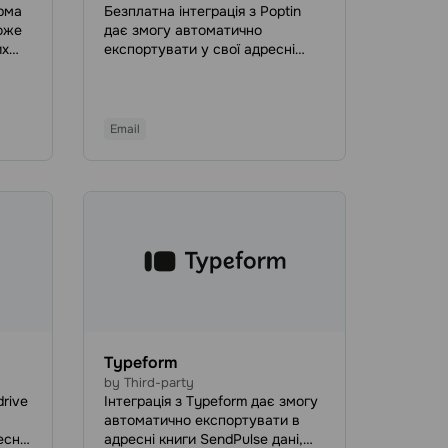
рма
Безплатна інтеграція з Poptin
може
дає змогу автоматично
их
експортувати у свої адресні
ми. З
книги нові контакти, зібрані за
допомогою лідформ Poptin.
над
Інтеграція допоможе збільшити
и,
кількість нових підписників,
Email
отримати більше кваліфікованих
лідів, залучити аудиторію до
комунікації та зменшити
кількість кинутих кошиків.
Typeform
by Third-party
drive
Інтеграція з Typeform дає змогу
автоматично експортувати в
есні
адресні книги SendPulse дані,