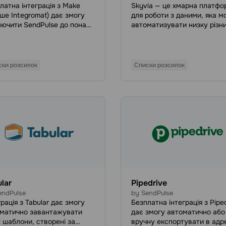
латна інтеграція з Make
Skyvia — це хмарна платфо
іше Integromat) дає змогу
для роботи з даними, яка 
лючити SendPulse до понад
автоматизувати низку різн
додатків, сервісів,
завдань, пов’язаних із дани
merce-платформ тощо.
її допомогою ви можете
яки їй ви зможете
інтегрувати SendPulse з по
матизувати безліч дій:
200 хмарними застосункам
ски розсилок
Списки розсилок
вання і пошук контактів у
базами даних і файловими
сних книгах, створення
сховищами.
илок, управління
нками, контактами та
ами в CRM, роботу із чат-
ми тощо.
lar
Pipedrive
endPulse
by SendPulse
грація з Tabular дає змогу
Безплатна інтеграція з Pipe
матично завантажувати
дає змогу автоматично або
l шаблони, створені за
вручну експортувати в адр