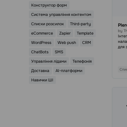
Конструктор форм
Система управління контентом
Списки розсилок
Third-party
Ple
by Th
eCommerce
Zapier
Template
Інте
нала
WordPress
Web push
CRM
для 
ChatBots
SMS
номе
авто
Управління лідами
Телефонія
конт
ваш 
Спи
Доставка
AI-платформи
Навички ШІ