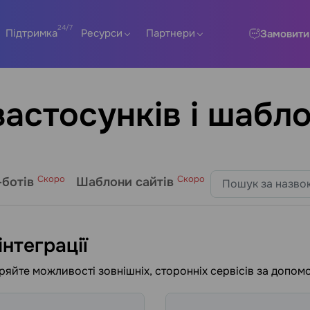
Підтримка
Ресурси
Партнери
Замовити
астосунків і шабло
Скоро
Скоро
-ботів
Шаблони сайтів
інтеграції
яйте можливості зовнішніх, сторонніх сервісів за допом