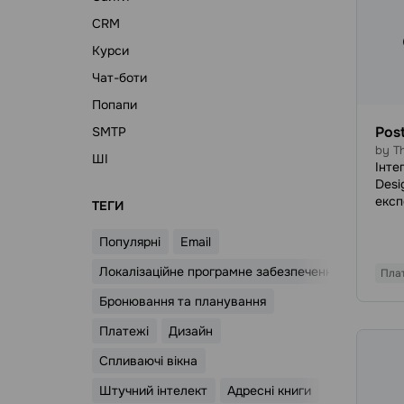
CRM
Курси
Чат-боти
Попапи
Pos
SMTP
by Th
ШІ
Інте
Desi
експ
ТЕГИ
ство
Post
Популярні
Email
зава
буду
Локалізаційне програмне забезпечення
Пла
облі
Бронювання та планування
вкла
могл
Платежі
Дизайн
час 
розс
Спливаючі вікна
Auto
Штучний інтелект
Адресні книги