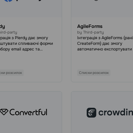
rdy
AgileForms
ird-party
by Third-party
грація з Plerdy дає змогу
Інтеграція з AgileForms (ран
штувати спливаючі форми
CreateForm) дає змогу
збору email адрес та
автоматично експортувати
рів телефонів, а потім
адресні книги SendPulse дан
матизувати експорт
зібрані через ваші форми в
актів потенційних клієнтів у
AgileForms. Налаштуйте
обліковий запис SendPulse.
інтеграцію і вам не доведет
ски розсилок
Списки розсилок
збирати контакти для email
розсилки вручну.