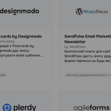
tcards by Designmodo
SendPulse Email Market
ird-party
Newsletter
грація з Postcards by
by SendPulse
gnmodo дає змогу
Безплатний плагін для сайт
ортувати email шаблони,
WordPress дасть змогу дод
рені за допомогою
форми підписки на будь-які
cards, до SendPulse. Усі
сторінки чи публікації. Конт
нтажені електронні листи
підписників будуть автома
ть доступні у вашому
імпортуватися до вказаної
тежі
Система управління контенто
ковому записі SendPulse на
адресної книги, щоб ви мог
дці «Шаблони», щоб ви
надсилати їм email розсилк
и використовувати їх під
трансакційні листи в будь-
планування масових email
зручний час.
илок або в автоворнках
mation 360.