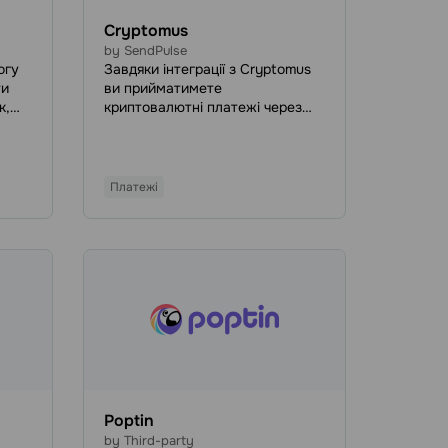
Cryptomus
by SendPulse
огу
Завдяки інтеграції з Cryptomus
ти
ви прийматимете
к,
криптовалютні платежі через
сайти та чат-боти, просто
додавши кнопку оплати в бот
іси.
або на сайт. Cryptomus —
криптоплатіжне рішення, яке
Платежі
дає змогу робити глобальні та
ну
швидкі трансакції з
використанням усіх популярних
ни
криптовалют.
Poptin
by Third-party