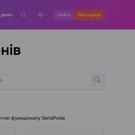
 демо
Увійти
Реєстрація
нів
огою функціоналу SendPulse