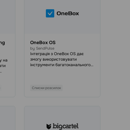
ing
OneBox OS
by SendPulse
Інтеграція з OneBox OS дає
змогу використовувати
у на
інструменти багатоканального
ати
маркетингу та продажів від
SendPulse, щоб автоматизувати
акти
бізнес-процеси всередині
тично
OneBox.
м
Списки розсилок
ли
и та
який