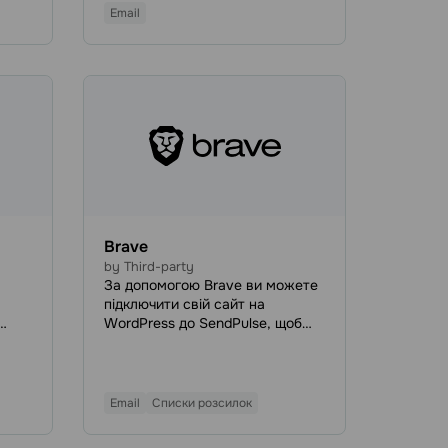
легко перетворите відвідувачів
Email
сайту на підписників і клієнтів.
s.
Brave
by Third-party
За допомогою Brave ви можете
підключити свій сайт на
WordPress до SendPulse, щоб
автоматично передавати дані
ру
потенційних клієнтів до ваших
списків розсилки та
легше
використовувати їх у майбутніх
Email
Списки розсилок
кампаніях.