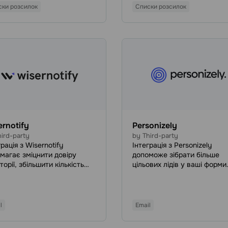
оналізовані ручні або
надсилати SMS або email
ски розсилок
Списки розсилок
матичні розсилки, щоб
розсилку тим, хто заповнив
тивно охоплювати наявних
форму на вашому сайті або
енційних клієнтів.
залишив дані у Google Form
rnotify
Personizely
ird-party
by Third-party
рація з Wisernotify
Інтеграція з Personizely
магає зміцнити довіру
допоможе зібрати більше
торії, збільшити кількість
цільових лідів у ваші форми
ерсій і знизити показник
підписки SendPulse за
ов за допомогою віджетів
допомогою потужного набо
іновості та соціальних
інструментів конверсійного
дів.
маркетингу. З Personizely 
l
Email
тестувати маркетингові
стратегії, збирати дані