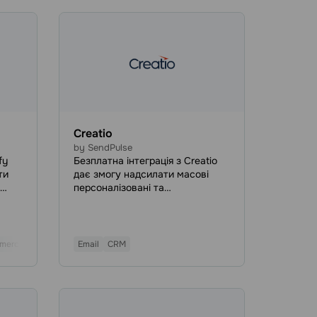
ати
Creatio
by SendPulse
fy
Безплатна інтеграція з Creatio
ти
дає змогу надсилати масові
персоналізовані та
, із
сегментовані email, SMS і Viber
розсилки контактам із CRM-
и
системи Creatio. Вам не
потрібно виходити з Creatio,
merce
SMS
Email
CRM
щоб надіслати масову розсилку
через SendPulse й отримати
результати.