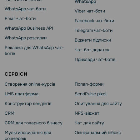
WhatsApp
WhatsApp чат-боти
Viber чат-боти
Email-чат-боти
Facebook чат-боти
WhatsApp Business API
Telegram чат-боти
WhatsApp розсилки
Віджети підписки
Реклама для WhatsApp чат-
Чат-бот додаток
ботів
Приклади чат-ботів
СЕРВІСИ
Створення online-курсів
Попап-форми
LMS платформа
SendPulse pixel
Конструктор лендінгів
Опитування для сайту
CRM
NPS-віджет
CRM для товарного бізнесу
Чат для сайту
Мультипосилання для
Омніканальний інбокс
соцмереж