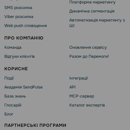
Платформа маркетингу
SMS розсилка
Динамічна сегментація
Viber розсилка
Автоматизація маркетингу з
Web push сповіщення
ШІ
ПРО КОМПАНІЮ
Команда
Оновлення сервісу
Відгуки клієнтів
Разом до Перемоги!
КОРИСНЕ
Події
Інтеграції
Академія SendPulse
API
База знань
MCP-сервер
Глосарій
Каталог експертів
Блог
ПАРТНЕРСЬКІ ПРОГРАМИ