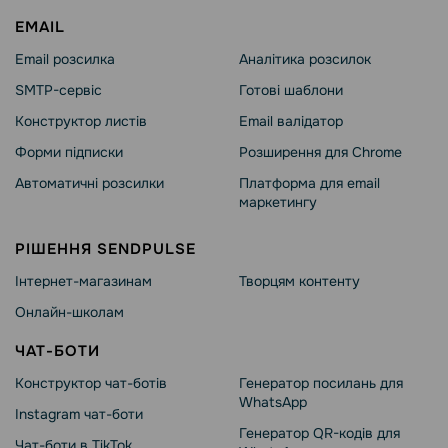
EMAIL
Email розсилка
Аналітика розсилок
SMTP-сервіс
Готові шаблони
Конструктор листів
Email валідатор
Форми підписки
Розширення для Chrome
Автоматичні розсилки
Платформа для email
маркетингу
РІШЕННЯ SENDPULSE
Інтернет-магазинам
Творцям контенту
Онлайн-школам
ЧАТ-БОТИ
Конструктор чат-ботів
Генератор посилань для
WhatsApp
Instagram чат-боти
Генератор QR-кодів для
Чат-боти в TikTok