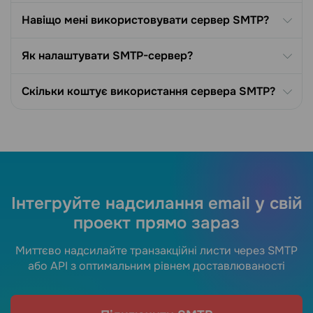
Навіщо мені використовувати сервер SMTP?
Як налаштувати SMTP-сервер?
Скільки коштує використання сервера SMTP?
Інтегруйте надсилання email у свій
проект прямо зараз
Миттєво надсилайте транзакційні листи через SMTP
або API з оптимальним рівнем доставлюваності