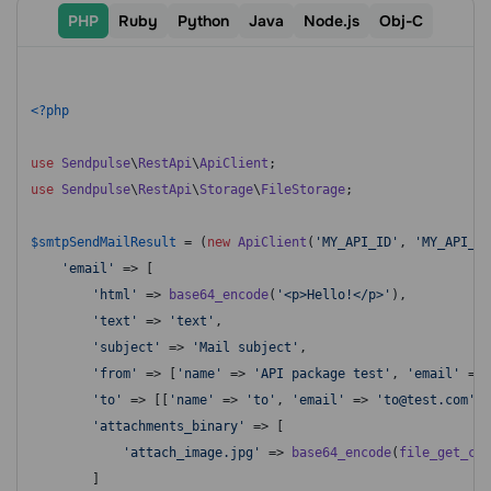
PHP
Ruby
Python
Java
Node.js
Оbj-C
<?php
use
Sendpulse
\
RestApi
\
ApiClient
use
Sendpulse
\
RestApi
\
Storage
\
FileStorage
;

$smtpSendMailResult
 = (
new
ApiClient
(
'MY_API_ID'
, 
'MY_API_SE
'email'
 => [

'html'
 => 
base64_encode
(
'<p>Hello!</p>'
),

'text'
 => 
'text'
,

'subject'
 => 
'Mail subject'
,

'from'
 => [
'name'
 => 
'API package test'
, 
'email'
 => 
'to'
 => [[
'name'
 => 
'to'
, 
'email'
 => 
'to@test.com'
]]
'attachments_binary'
 => [

'attach_image.jpg'
 => 
base64_encode
(
file_get_con
        ]
