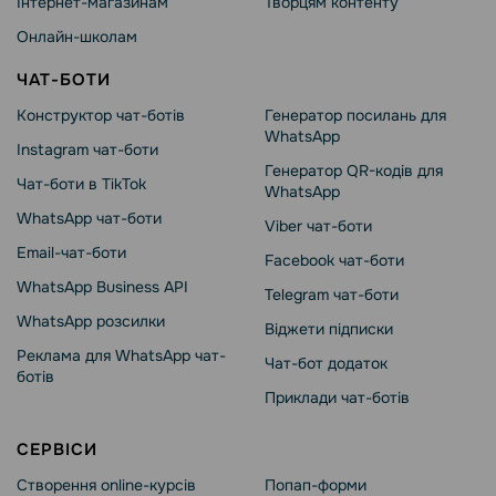
Інтернет-магазинам
Творцям контенту
Онлайн-школам
ЧАТ-БОТИ
Конструктор чат-ботів
Генератор посилань для
WhatsApp
Instagram чат-боти
Генератор QR-кодів для
Чат-боти в TikTok
WhatsApp
WhatsApp чат-боти
Viber чат-боти
Email-чат-боти
Facebook чат-боти
WhatsApp Business API
Telegram чат-боти
WhatsApp розсилки
Віджети підписки
Реклама для WhatsApp чат-
Чат-бот додаток
ботів
Приклади чат-ботів
СЕРВІСИ
Створення online-курсів
Попап-форми