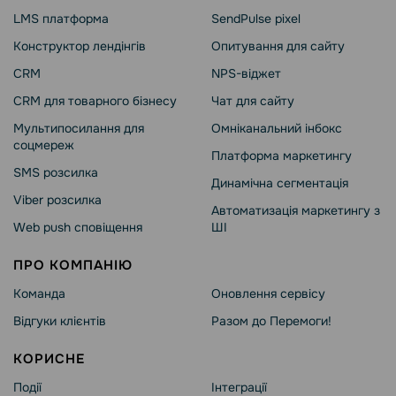
LMS платформа
SendPulse pixel
Конструктор лендінгів
Опитування для сайту
CRM
NPS-віджет
CRM для товарного бізнесу
Чат для сайту
Мультипосилання для
Омніканальний інбокс
соцмереж
Платформа маркетингу
SMS розсилка
Динамічна сегментація
Viber розсилка
Автоматизація маркетингу з
Web push сповіщення
ШІ
ПРО КОМПАНІЮ
Команда
Оновлення сервісу
Відгуки клієнтів
Разом до Перемоги!
КОРИСНЕ
Події
Інтеграції