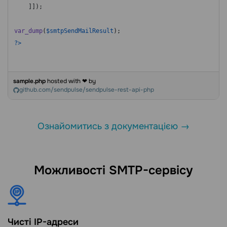
    ]]);

var_dump
(
$smtpSendMailResult
?>
sample.php
hosted with ❤ by
github.com/sendpulse/sendpulse-rest-api-php
Ознайомитись з документацією →
Можливості SMTP-сервісу
Чисті IP-адреси