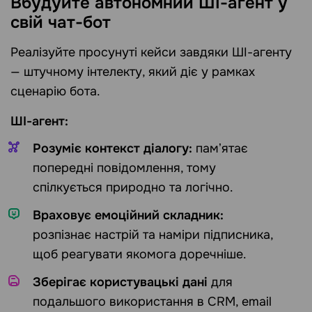
Вбудуйте автономний ШІ-агент у
свій чат-бот
Реалізуйте просунуті кейси завдяки ШІ-агенту
— штучному інтелекту, який діє у рамках
сценарію бота.
ШІ-агент:
Розуміє контекст діалогу:
памʼятає
попередні повідомлення, тому
спілкується природно та логічно.
Враховує емоційний складник:
розпізнає настрій та наміри підписника,
щоб реагувати якомога доречніше.
Зберігає користувацькі дані
для
подальшого використання в CRM, email