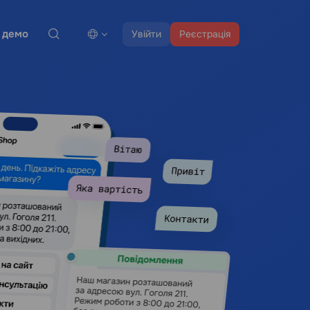
 демо
Увійти
Реєстрація