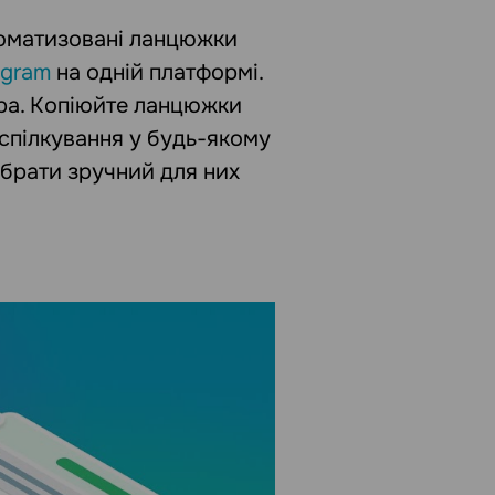
томатизовані ланцюжки
egram
на одній платформі.
ра. Копіюйте ланцюжки
спілкування у будь-якому
рати зручний для них