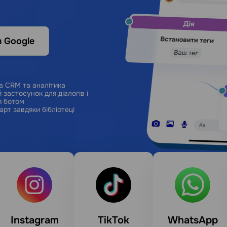
з Google
а CRM та аналітика
 застосунок для діалогів і
я ботом
арт завдяки бібліотеці
Instagram
TikTok
WhatsApp