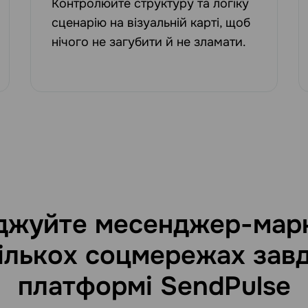
Контролюйте структуру та логіку
сценарію на візуальній карті, щоб
нічого не загубити й не зламати.
джуйте месенджер-марк
ількох соцмережах зав
платформі SendPulse