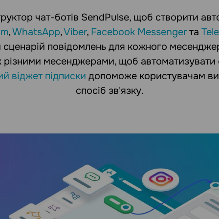
руктор чат-ботів SendPulse, щоб створити ав
am
,
WhatsApp
,
Viber
,
Facebook Messenger
та
Tel
 сценарій повідомлень для кожного месендже
ж різними месенджерами, щоб автоматизувати 
й віджет підписки
допоможе користувачам виб
спосіб зв'язку.