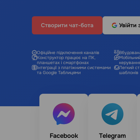
Створити чат-бота
Увійти 
Офіційне підключення каналів
Вбудован
Конструктор працює на ПК,
Мобільний
планшетах і смартфонах
керуванн
Інтеграції з платіжними системами
Легкий ст
та Google Таблицями
шаблонів
Facebook
Telegram