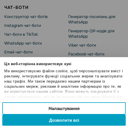
ЧАТ-БОТИ
Конструктор чат-ботів
Генератор посилань для
WhatsApp
Instagram чат-боти
Генератор QR-кодів для
Чат-боти в TikTok
WhatsApp
WhatsApp чат-боти
Viber чат-боти
Email-чат-боти
Facebook чат-боти
WhatsApp Business API
Telegram чат-боти
Ця веб-сторінка використовує кукі
WhatsApp розсилки
Ми використовуємо файли cookie, щоб персоналізувати вміст і
Віджети підписки
рекламу, інтегрувати функції соціальних мереж та аналізувати
Реклама для WhatsApp чат-
Чат-бот додаток
наш трафік. Ми також передаємо нашим партнерам із
ботів
соціальних мереж, реклами й аналітики інформацію про те, як
Приклади чат-ботів
ви користуєтеся нашим сайтом. Вони можуть поєднувати її з
іншою інформацією, яку ви їм надали або яку вони зібрали під
час вашого користування їхніми службами.
СЕРВІСИ
Вибір
Налаштування
Необхідні
згоди
Створення online-курсів
Попап-форми
Дозволити всі
LMS платформа
SendPulse pixel
Привілейовані