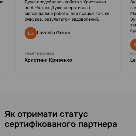
не
Дуже сподобалась робота з Христиною
За
по AI-ботам. Дуже оперативна і
за
відповідальна робота, все працює так, як
Ма
очікував, результатом задоволений.
Зу
за
бу
Lavasta Group
LG
клієнт партнера
кл
Христини Кривенко
Le
Як отримати статус
сертифікованого партнера