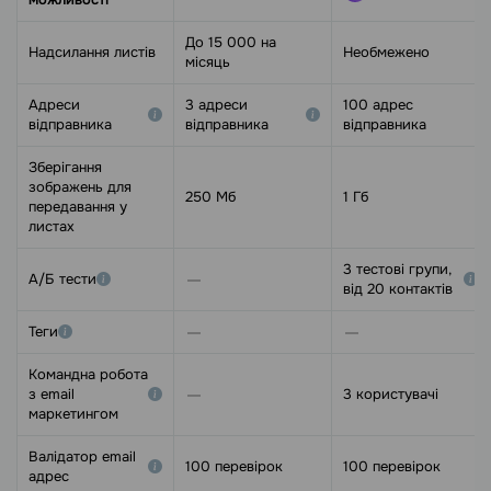
До 15 000 на
Надсилання листів
Необмежено
місяць
Адреси
3 адреси
100 адрес
відправника
відправника
відправника
Зберігання
зображень для
250 Мб
1 Гб
передавання у
листах
3 тестові групи,
А/Б тести
від 20 контактів
Теги
Командна робота
з email
3 користувачі
маркетингом
Валідатор email
100 перевірок
100 перевірок
адрес