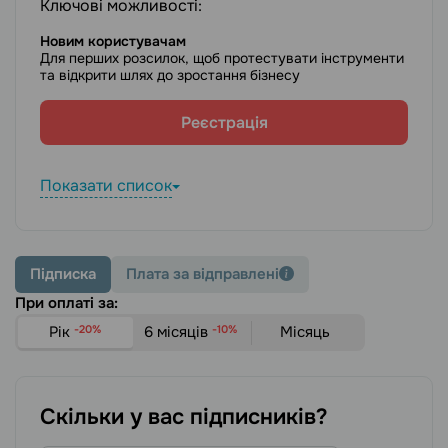
Ключові можливості:
Новим користувачам
Для перших розсилок, щоб протестувати інструменти
та відкрити шлях до зростання бізнесу
Реєстрація
Показати список
Підписка
Плата за відправлені
При оплаті за:
Рік
-20%
6 місяців
-10%
Місяць
Скільки у вас підписників?