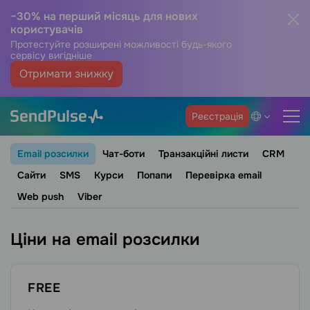
−30% на перший місяць для нових
користувачів
Протестуйте розширені можливості будь-якого
сервісу вигідніше
Отримати знижку
Реєстрація
Email розсилки
Чат-боти
Транзакційні листи
CRM
Сайти
SMS
Курси
Попапи
Перевірка email
Web push
Viber
Ціни на email розсилки
FREE