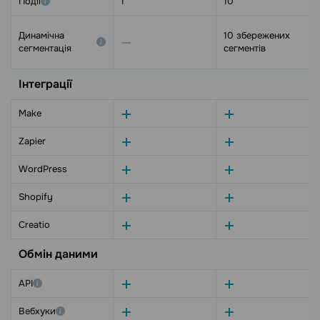
Події
1
10
Динамічна
10 збережених
сегментація
сегментів
Інтеграції
Make
Zapier
WordPress
Shopify
Creatio
Обмін даними
API
Вебхуки