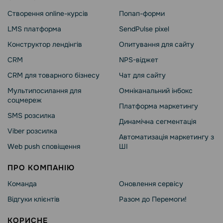
Створення online-курсів
Попап-форми
LMS платформа
SendPulse pixel
Конструктор лендінгів
Опитування для сайту
CRM
NPS-віджет
CRM для товарного бізнесу
Чат для сайту
Мультипосилання для
Омніканальний інбокс
соцмереж
Платформа маркетингу
SMS розсилка
Динамічна сегментація
Viber розсилка
Автоматизація маркетингу з
Web push сповіщення
ШІ
ПРО КОМПАНІЮ
Команда
Оновлення сервісу
Відгуки клієнтів
Разом до Перемоги!
КОРИСНЕ