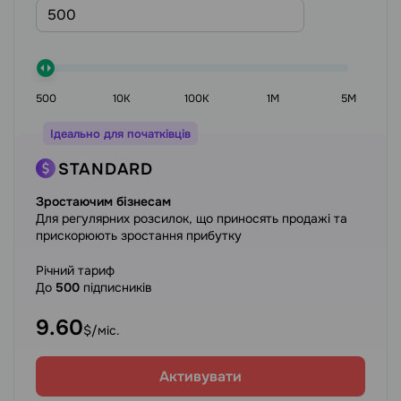
500
10K
100K
1M
5M
Ідеально для початківців
STANDARD
Зростаючим бізнесам
Для регулярних розсилок, що приносять продажі та
прискорюють зростання прибутку
Річний тариф
До
500
підписників
9.60
$/міс.
Активувати