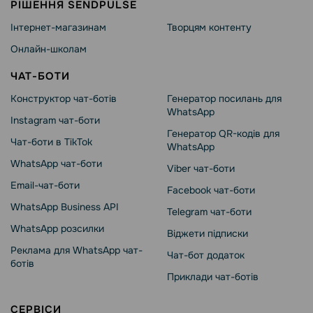
РІШЕННЯ SENDPULSE
Інтернет-магазинам
Творцям контенту
Онлайн-школам
ЧАТ-БОТИ
Конструктор чат-ботів
Генератор посилань для
WhatsApp
Instagram чат-боти
Генератор QR-кодів для
Чат-боти в TikTok
WhatsApp
WhatsApp чат-боти
Viber чат-боти
Email-чат-боти
Facebook чат-боти
WhatsApp Business API
Telegram чат-боти
WhatsApp розсилки
Віджети підписки
Реклама для WhatsApp чат-
Чат-бот додаток
ботів
Приклади чат-ботів
СЕРВІСИ