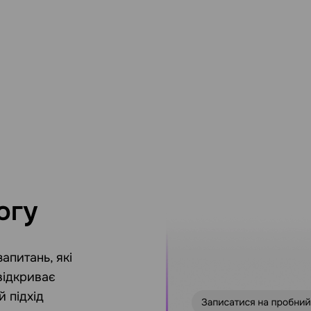
огу
апитань, які
відкриває
й підхід