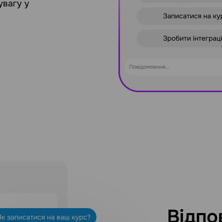
увагу у
Відпо