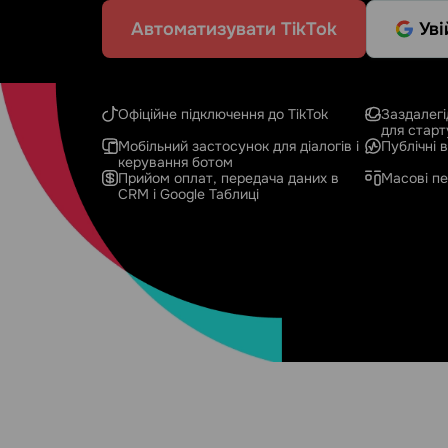
Автоматизувати TikTok
Уві
Офіційне підключення до TikTok
Заздалегі
для старт
Мобільний застосунок для діалогів і
Публічні в
керування ботом
Прийом оплат, передача даних в
Масові пе
CRM і Google Таблиці