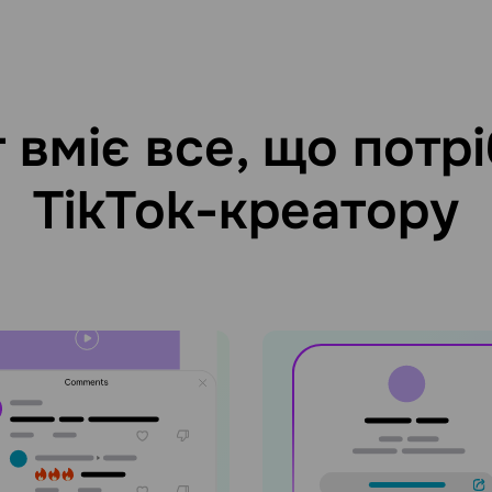
 вміє все, що потр
TikTok-креатору