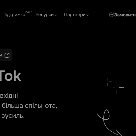
Підтримка
Ресурси
Партнери
Замовити
м
Tok
вхідні
 більша спільнота,
 зусиль.