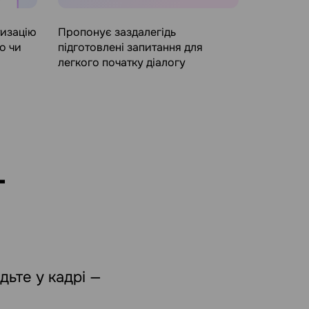
тизацію
Пропонує заздалегідь
о чи
підготовлені запитання для
легкого початку діалогу
т
дьте у кадрі —