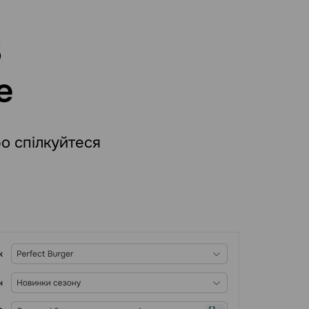
S
е
о спілкуйтеся