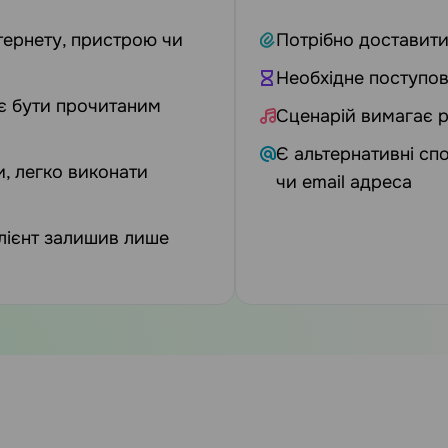
тернету, пристрою чи
Потрібно доставити
Необхідне поступов
є бути прочитаним
Сценарій вимагає р
Є альтернативні сп
, легко виконати
чи email адреса
лієнт залишив лише