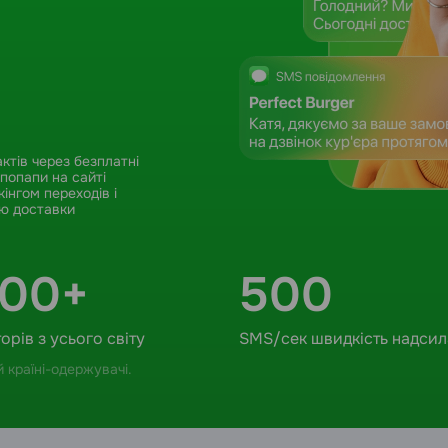
актів через безплатні
попапи на сайті
кінгом переходів і
ю доставки
000+
500
орів з усього світу
SMS/сек швидкість надси
 країні-одержувачі.