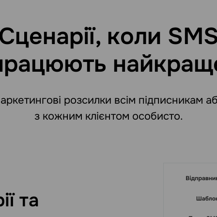
Сценарії, коли SM
працюють найкращ
аркетингові розсилки всім підписникам аб
з кожним клієнтом особисто.
ії та