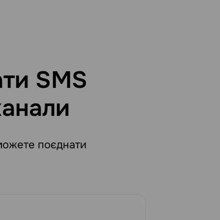
ати SMS
канали
 можете поєднати