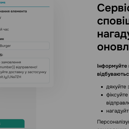
Серві
спові
нагад
оновл
Інформуйте к
відбуваютьс
дякуйте 
фіксуйте
відправл
нагадуйт
Персоналізу