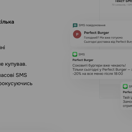
кілька
ні
не купував.
 масові SMS
 фокусуючись