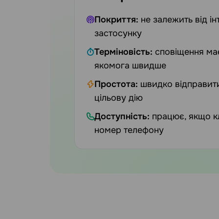
Покриття:
не залежить від ін
застосунку
Терміновість:
сповіщення ма
якомога швидше
Простота:
швидко відправити
цільову дію
Доступність:
працює, якщо к
номер телефону