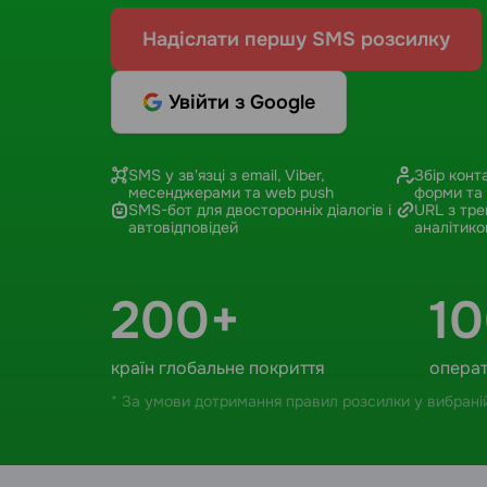
Надіслати першу SMS розсилку
Увійти з Google
SMS у зв'язці з email, Viber,
Збір конт
месенджерами та web push
форми та 
SMS-бот для двосторонніх діалогів і
URL з тре
автовідповідей
аналітико
200+
1
країн глобальне покриття
операт
* За умови дотримання правил розсилки у вибраній