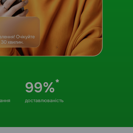
*
99%
лання
доставлюваність