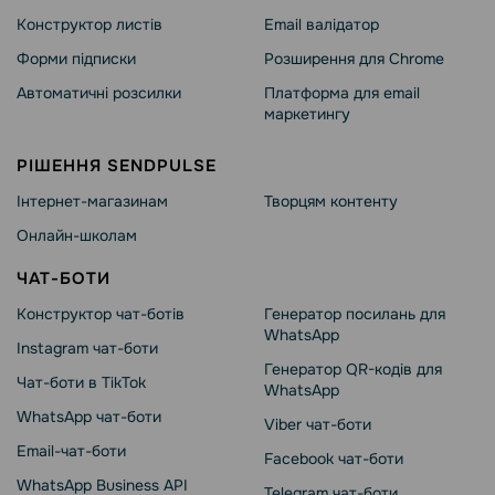
Конструктор листів
Email валідатор
Форми підписки
Розширення для Chrome
Автоматичні розсилки
Платформа для email
маркетингу
РІШЕННЯ SENDPULSE
Інтернет-магазинам
Творцям контенту
Онлайн-школам
ЧАТ-БОТИ
Конструктор чат-ботів
Генератор посилань для
WhatsApp
Instagram чат-боти
Генератор QR-кодів для
Чат-боти в TikTok
WhatsApp
WhatsApp чат-боти
Viber чат-боти
Email-чат-боти
Facebook чат-боти
WhatsApp Business API
Telegram чат-боти