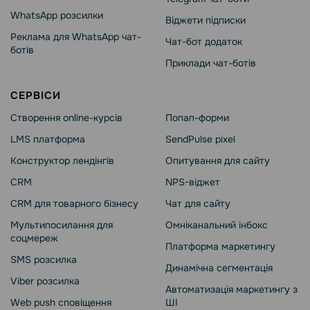
WhatsApp розсилки
Віджети підписки
Реклама для WhatsApp чат-
Чат-бот додаток
ботів
Приклади чат-ботів
СЕРВІСИ
Створення online-курсів
Попап-форми
LMS платформа
SendPulse pixel
Конструктор лендінгів
Опитування для сайту
CRM
NPS-віджет
CRM для товарного бізнесу
Чат для сайту
Мультипосилання для
Омніканальний інбокс
соцмереж
Платформа маркетингу
SMS розсилка
Динамічна сегментація
Viber розсилка
Автоматизація маркетингу з
Web push сповіщення
ШІ