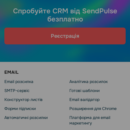
Спробуйте CRM від SendPulse
безплатно
Реєстрація
EMAIL
Email розсилка
Аналітика розсилок
SMTP-сервіс
Готові шаблони
Конструктор листів
Email валідатор
Форми підписки
Розширення для Chrome
Автоматичні розсилки
Платформа для email
маркетингу