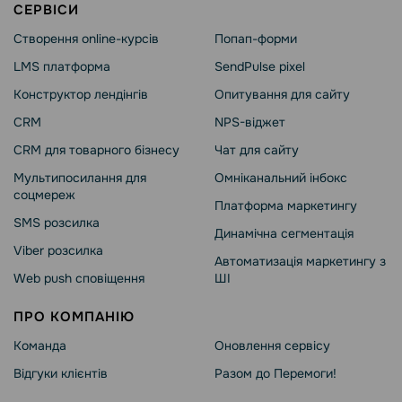
СЕРВІСИ
Створення online-курсів
Попап-форми
LMS платформа
SendPulse pixel
Конструктор лендінгів
Опитування для сайту
CRM
NPS-віджет
CRM для товарного бізнесу
Чат для сайту
Мультипосилання для
Омніканальний інбокс
соцмереж
Платформа маркетингу
SMS розсилка
Динамічна сегментація
Viber розсилка
Автоматизація маркетингу з
Web push сповіщення
ШІ
ПРО КОМПАНІЮ
Команда
Оновлення сервісу
Відгуки клієнтів
Разом до Перемоги!