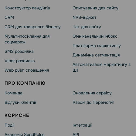
Конструктор лендінгів
Опитування для сайту
CRM
NPS-віджет
CRM для товарного бізнесу
Чат для сайту
Мультипосилання для
Омніканальний інбокс
соцмереж
Платформа маркетингу
SMS розсилка
Динамічна сегментація
Viber розсилка
Автоматизація маркетингу з
Web push сповіщення
ШІ
ПРО КОМПАНІЮ
Команда
Оновлення сервісу
Відгуки клієнтів
Разом до Перемоги!
КОРИСНЕ
Події
Інтеграції
Академія SendPulse
API