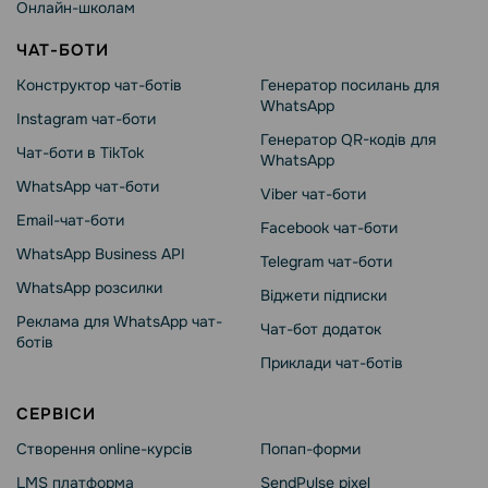
Онлайн-школам
ЧАТ-БОТИ
Конструктор чат-ботів
Генератор посилань для
WhatsApp
Instagram чат-боти
Генератор QR-кодів для
Чат-боти в TikTok
WhatsApp
WhatsApp чат-боти
Viber чат-боти
Email-чат-боти
Facebook чат-боти
WhatsApp Business API
Telegram чат-боти
WhatsApp розсилки
Віджети підписки
Реклама для WhatsApp чат-
Чат-бот додаток
ботів
Приклади чат-ботів
СЕРВІСИ
Створення online-курсів
Попап-форми
LMS платформа
SendPulse pixel