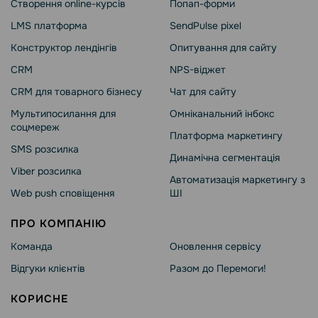
Створення online-курсів
Попап-форми
LMS платформа
SendPulse pixel
Конструктор лендінгів
Опитування для сайту
CRM
NPS-віджет
CRM для товарного бізнесу
Чат для сайту
Мультипосилання для
Омніканальний інбокс
соцмереж
Платформа маркетингу
SMS розсилка
Динамічна сегментація
Viber розсилка
Автоматизація маркетингу з
Web push сповіщення
ШІ
ПРО КОМПАНІЮ
Команда
Оновлення сервісу
Відгуки клієнтів
Разом до Перемоги!
КОРИСНЕ