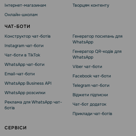
Інтернет-магазинам
Творцям контенту
Онлайн-школам
ЧАТ-БОТИ
Конструктор чат-ботів
Генератор посилань для
WhatsApp
Instagram чат-боти
Генератор QR-кодів для
Чат-боти в TikTok
WhatsApp
WhatsApp чат-боти
Viber чат-боти
Email-чат-боти
Facebook чат-боти
WhatsApp Business API
Telegram чат-боти
WhatsApp розсилки
Віджети підписки
Реклама для WhatsApp чат-
Чат-бот додаток
ботів
Приклади чат-ботів
СЕРВІСИ