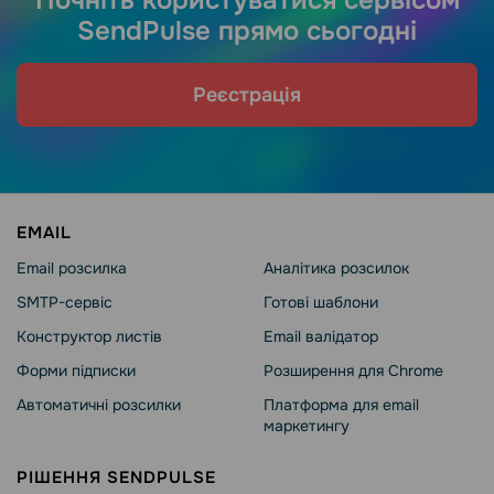
Почніть користуватися сервісом
SendPulse прямо сьогодні
Реєстрація
EMAIL
Email розсилка
Аналітика розсилок
SMTP-сервіс
Готові шаблони
Конструктор листів
Email валідатор
Форми підписки
Розширення для Chrome
Автоматичні розсилки
Платформа для email
маркетингу
РІШЕННЯ SENDPULSE