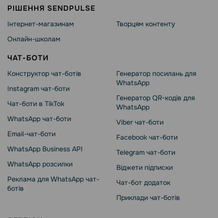
РІШЕННЯ SENDPULSE
Інтернет-магазинам
Творцям контенту
Онлайн-школам
ЧАТ-БОТИ
Конструктор чат-ботів
Генератор посилань для
WhatsApp
Instagram чат-боти
Генератор QR-кодів для
Чат-боти в TikTok
WhatsApp
WhatsApp чат-боти
Viber чат-боти
Email-чат-боти
Facebook чат-боти
WhatsApp Business API
Telegram чат-боти
WhatsApp розсилки
Віджети підписки
Реклама для WhatsApp чат-
Чат-бот додаток
ботів
Приклади чат-ботів