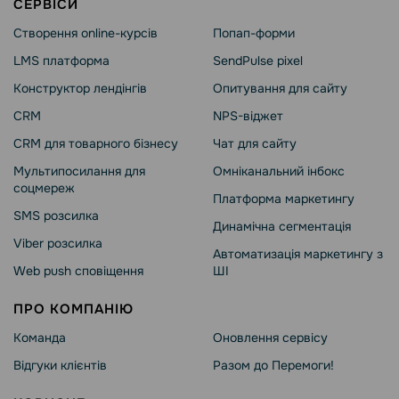
СЕРВІСИ
Створення online-курсів
Попап-форми
LMS платформа
SendPulse pixel
Конструктор лендінгів
Опитування для сайту
CRM
NPS-віджет
CRM для товарного бізнесу
Чат для сайту
Мультипосилання для
Омніканальний інбокс
соцмереж
Платформа маркетингу
SMS розсилка
Динамічна сегментація
Viber розсилка
Автоматизація маркетингу з
Web push сповіщення
ШІ
ПРО КОМПАНІЮ
Команда
Оновлення сервісу
Відгуки клієнтів
Разом до Перемоги!