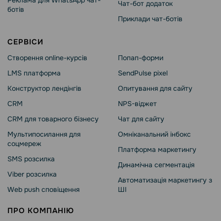
Реклама для WhatsApp чат-
Чат-бот додаток
ботів
Приклади чат-ботів
СЕРВІСИ
Створення online-курсів
Попап-форми
LMS платформа
SendPulse pixel
Конструктор лендінгів
Опитування для сайту
CRM
NPS-віджет
CRM для товарного бізнесу
Чат для сайту
Мультипосилання для
Омніканальний інбокс
соцмереж
Платформа маркетингу
SMS розсилка
Динамічна сегментація
Viber розсилка
Автоматизація маркетингу з
Web push сповіщення
ШІ
ПРО КОМПАНІЮ