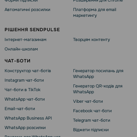
Форми підписки
Розширення для Chrome
Автоматичні розсилки
Платформа для email
маркетингу
РІШЕННЯ SENDPULSE
Інтернет-магазинам
Творцям контенту
Онлайн-школам
ЧАТ-БОТИ
Конструктор чат-ботів
Генератор посилань для
WhatsApp
Instagram чат-боти
Генератор QR-кодів для
Чат-боти в TikTok
WhatsApp
WhatsApp чат-боти
Viber чат-боти
Email-чат-боти
Facebook чат-боти
WhatsApp Business API
Telegram чат-боти
WhatsApp розсилки
Віджети підписки