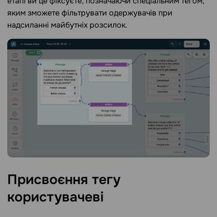
етапі ви це фіксуєте, позначаючи спеціальним тегом,
яким зможете фільтрувати одержувачів при
надсиланні майбутніх розсилок.
Присвоєння тегу
користувачеві