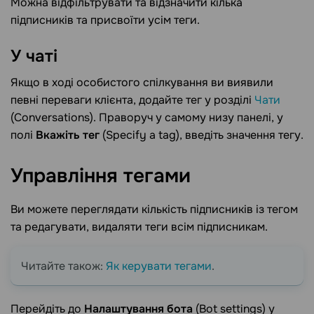
Можна відфільтрувати та відзначити кілька
підписників та присвоїти усім теги.
У
чаті
Якщо в ході особистого спілкування ви виявили
певні переваги клієнта, додайте тег у розділі
Чати
(Conversations). Праворуч у самому низу панелі, у
полі
Вкажіть тег
(Specify a tag), введіть значення тегу.
Управління
тегами
Ви можете переглядати кількість підписників із тегом
та редагувати, видаляти теги всім підписникам.
Читайте також:
Як керувати тегами
.
Перейдіть до
Налаштування бота
(Bot settings) у