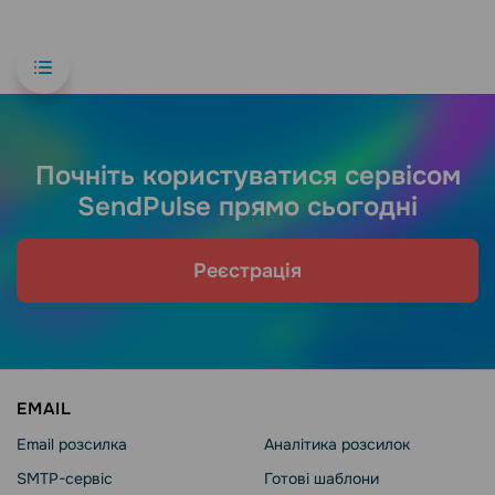
Почніть користуватися сервісом
SendPulse прямо сьогодні
Реєстрація
EMAIL
Email розсилка
Аналітика розсилок
SMTP-сервіс
Готові шаблони