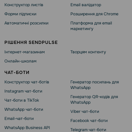
Конструктор листів
Email валідатор
Форми підписки
Розширення для Chrome
Автоматичні розсилки
Платформа для email
маркетингу
РІШЕННЯ SENDPULSE
Інтернет-магазинам
Творцям контенту
Онлайн-школам
ЧАТ-БОТИ
Конструктор чат-ботів
Генератор посилань для
WhatsApp
Instagram чат-боти
Генератор QR-кодів для
Чат-боти в TikTok
WhatsApp
WhatsApp чат-боти
Viber чат-боти
Email-чат-боти
Facebook чат-боти
WhatsApp Business API
Telegram чат-боти