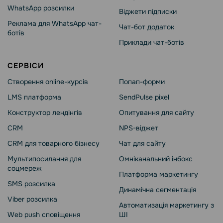
WhatsApp розсилки
Віджети підписки
Реклама для WhatsApp чат-
Чат-бот додаток
ботів
Приклади чат-ботів
СЕРВІСИ
Створення online-курсів
Попап-форми
LMS платформа
SendPulse pixel
Конструктор лендінгів
Опитування для сайту
CRM
NPS-віджет
CRM для товарного бізнесу
Чат для сайту
Мультипосилання для
Омніканальний інбокс
соцмереж
Платформа маркетингу
SMS розсилка
Динамічна сегментація
Viber розсилка
Автоматизація маркетингу з
Web push сповіщення
ШІ