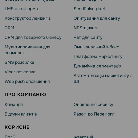
LMS платформа
SendPulse pixel
Конструктор лендінгів
Опитування для сайту
CRM
NPS-віджет
CRM для товарного бізнесу
Чат для сайту
Мультипосилання для
Омніканальний інбокс
соцмереж
Платформа маркетингу
SMS розсилка
Динамічна сегментація
Viber розсилка
Автоматизація маркетингу з
Web push сповіщення
ШІ
ПРО КОМПАНІЮ
Команда
Оновлення сервісу
Відгуки клієнтів
Разом до Перемоги!
КОРИСНЕ
Події
Інтеграції