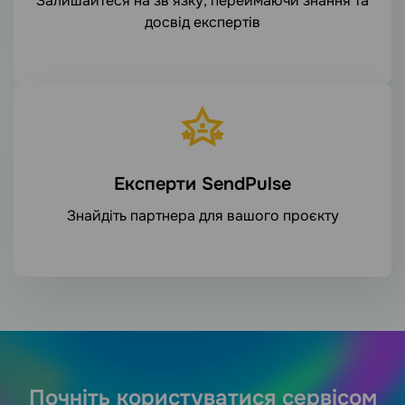
Залишайтеся на зв’язку, переймаючи знання та
досвід експертів
Експерти SendPulse
Знайдіть партнера для вашого проєкту
Почніть користуватися сервісом