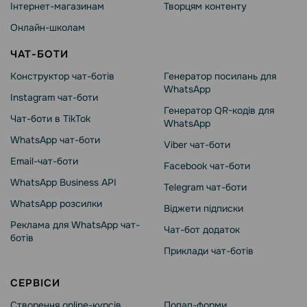
Інтернет-магазинам
Творцям контенту
Онлайн-школам
ЧАТ-БОТИ
Конструктор чат-ботів
Генератор посилань для
WhatsApp
Instagram чат-боти
Генератор QR-кодів для
Чат-боти в TikTok
WhatsApp
WhatsApp чат-боти
Viber чат-боти
Email-чат-боти
Facebook чат-боти
WhatsApp Business API
Telegram чат-боти
WhatsApp розсилки
Віджети підписки
Реклама для WhatsApp чат-
Чат-бот додаток
ботів
Приклади чат-ботів
СЕРВІСИ
Створення online-курсів
Попап-форми