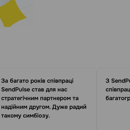
За багато років співпраці
З SendP
SendPulse став для нас
співпра
стратегічним партнером та
багатог
надійним другом. Дуже радий
такому симбіозу.