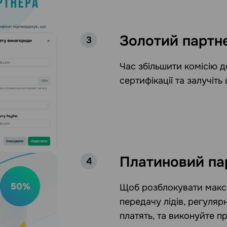
Золотий партн
3
Час збільшити комісію 
сертифікації та залучіть
Платиновий па
4
Щоб розблокувати макси
передачу лідів, регуляр
платять, та виконуйте пр