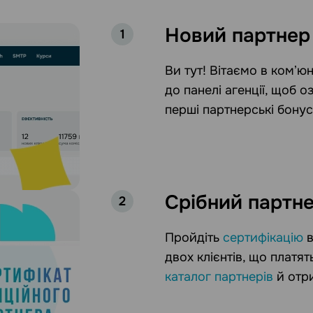
Новий партнер
1
Ви тут! Вітаємо в комʼюн
до панелі агенції, щоб 
перші партнерські бонуси
Срібний партн
2
Пройдіть
сертифікацію
в
двох клієнтів, що платя
каталог партнерів
й отри