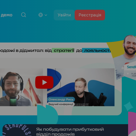
 демо
Увійти
Реєстрація