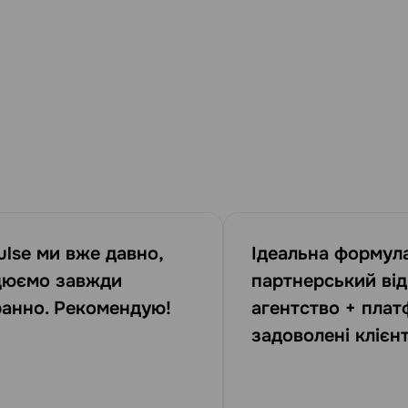
ulse ми вже давно,
Ідеальна формула
цюємо завжди
партнерський від
ранно. Рекомендую!
агентство + плат
задоволені клієнт