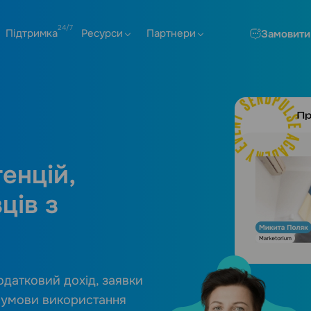
Підтримка
Ресурси
Партнери
Замовити
енцій,
ців з
одатковий дохід, заявки
і умови використання