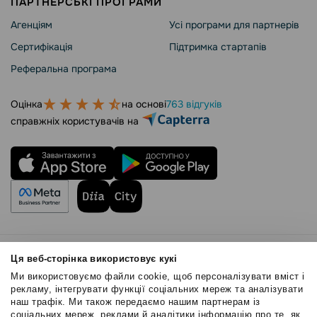
ПАРТНЕРСЬКІ ПРОГРАМИ
Агенціям
Усі програми для партнерів
Сертифікація
Підтримка стартапів
Реферальна програма
Оцінка
на основі
763 відгуків
справжніх користувачів на
Правила користування
Ця веб-сторінка використовує кукі
Політика Cookies
Ми використовуємо файли cookie, щоб персоналізувати вміст і
Безпека SendPulse
рекламу, інтегрувати функції соціальних мереж та аналізувати
наш трафік. Ми також передаємо нашим партнерам із
Політика конфіденційності
соціальних мереж, реклами й аналітики інформацію про те, як