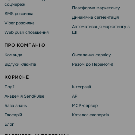
соцмереж
Платформа маркетингу
SMS розсилка
Динамічна сегментація
Viber розсилка
Автоматизація маркетингу з
Web push сповіщення
ШІ
ПРО КОМПАНІЮ
Команда
Оновлення сервісу
Відгуки клієнтів
Разом до Перемоги!
КОРИСНЕ
Події
Інтеграції
Академія SendPulse
API
База знань
MCP-сервер
Глосарій
Каталог експертів
Блог