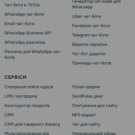
Генератор QR-кодів для
Чат-боти в TikTok
WhatsApp
WhatsApp чат-боти
Viber чат-боти
Email-чат-боти
Facebook чат-боти
WhatsApp Business API
Telegram чат-боти
WhatsApp розсилки
Віджети підписки
Реклама для WhatsApp чат-
Чат-бот додаток
ботів
Приклади чат-ботів
СЕРВІСИ
Створення online-курсів
Попап-форми
LMS платформа
SendPulse pixel
Конструктор лендінгів
Опитування для сайту
CRM
NPS-віджет
CRM для товарного бізнесу
Чат для сайту
Мультипосилання для
Омніканальний інбокс