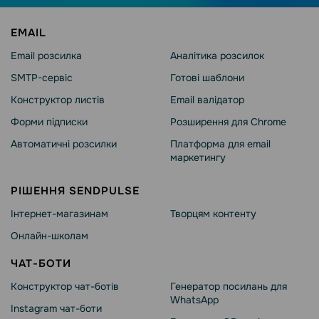
EMAIL
Email розсилка
Аналітика розсилок
SMTP-сервіс
Готові шаблони
Конструктор листів
Email валідатор
Форми підписки
Розширення для Chrome
Автоматичні розсилки
Платформа для email
маркетингу
РІШЕННЯ SENDPULSE
Інтернет-магазинам
Творцям контенту
Онлайн-школам
ЧАТ-БОТИ
Конструктор чат-ботів
Генератор посилань для
WhatsApp
Instagram чат-боти