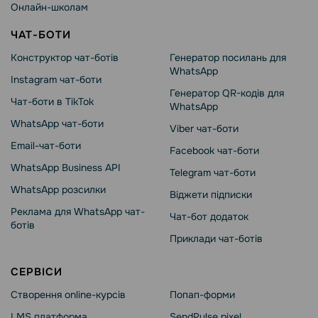
Онлайн-школам
ЧАТ-БОТИ
Конструктор чат-ботів
Генератор посилань для
WhatsApp
Instagram чат-боти
Генератор QR-кодів для
Чат-боти в TikTok
WhatsApp
WhatsApp чат-боти
Viber чат-боти
Email-чат-боти
Facebook чат-боти
WhatsApp Business API
Telegram чат-боти
WhatsApp розсилки
Віджети підписки
Реклама для WhatsApp чат-
Чат-бот додаток
ботів
Приклади чат-ботів
СЕРВІСИ
Створення online-курсів
Попап-форми
LMS платформа
SendPulse pixel