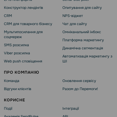
Конструктор лендінгів
Опитування для сайту
CRM
NPS-віджет
CRM для товарного бізнесу
Чат для сайту
Мультипосилання для
Омніканальний інбокс
соцмереж
Платформа маркетингу
SMS розсилка
Динамічна сегментація
Viber розсилка
Автоматизація маркетингу з
Web push сповіщення
ШІ
ПРО КОМПАНІЮ
Команда
Оновлення сервісу
Відгуки клієнтів
Разом до Перемоги!
КОРИСНЕ
Події
Інтеграції
Академія SendPulse
API