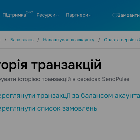
Підтримка
Ресурси
Партнери
Замовити
а
База знань
Налаштування аккаунту
Оплата сервісів 
торія транзакцій
рувати історією транзакцій в сервісах SendPulse
ереглянути транзакції за балансом акаунт
ереглянути список замовлень