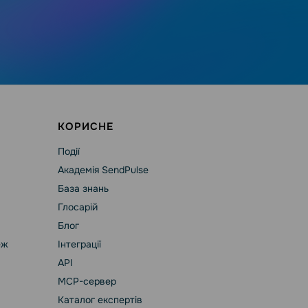
КОРИСНЕ
Події
Академія SendPulse
База знань
Глосарій
Блог
еж
Інтеграції
API
MCP-сервер
Каталог експертів