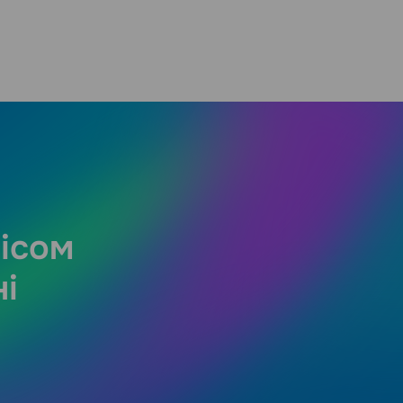
вісом
і