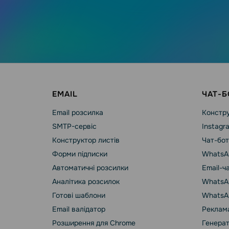
EMAIL
ЧАТ-Б
Email розсилка
Констру
SMTP-сервіс
Instagr
Конструктор листів
Чат-бот
Форми підписки
WhatsA
Автоматичні розсилки
Email-ч
Аналітика розсилок
WhatsAp
Готові шаблони
WhatsA
Email валідатор
Реклама
Розширення для Chrome
Генерат