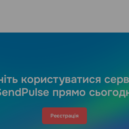
іть користуватися сер
SendPulse прямо сьогодн
Реєстрація