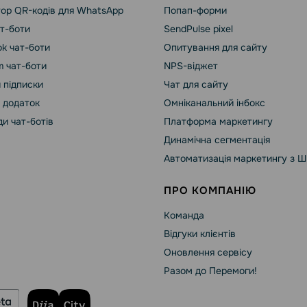
ор QR-кодів для WhatsApp
Попап-форми
ат-боти
SendPulse pixel
k чат-боти
Опитування для сайту
m чат-боти
NPS-віджет
 підписки
Чат для сайту
 додаток
Омніканальний інбокс
и чат-ботів
Платформа маркетингу
Динамічна сегментація
Автоматизація маркетингу з Ш
ПРО КОМПАНІЮ
Команда
Відгуки клієнтів
Оновлення сервісу
Разом до Перемоги!