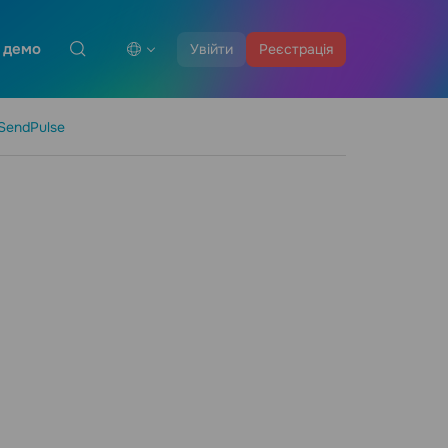
 демо
Увійти
Реєстрація
SendPulse
а