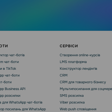
ОТИ
СЕРВІСИ
ктор чат-ботів
Створення online-курсів
am чат-боти
LMS платформа
и в TikTok
Конструктор лендінгів
pp чат-боти
CRM
ат-боти
CRM для товарного бізнесу
p Business API
Мультипосилання для соцмер
pp розсилки
SMS розсилка
 для WhatsApp чат-ботів
Viber розсилка
ор посилань для WhatsApp
Web push сповіщення