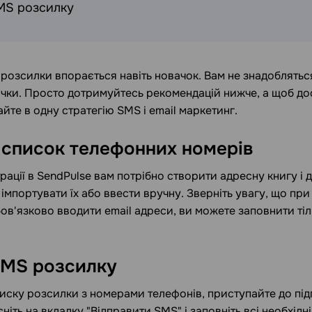
MS розсилку
розсилки впорається навіть новачок. Вам не знадоблятьс
ички. Просто дотримуйтесь рекомендацій нижче, а щоб д
айте в одну стратегію SMS і email маркетинг.
 список телефонних номерів
трації в SendPulse вам потрібно створити адресну книгу і 
імпортувати їх або ввести вручну. Зверніть увагу, що при
ов'язково вводити email адреси, ви можете заповнити тіл
SMS розсилку
иску розсилки з номерами телефонів, приступайте до підг
ніть на вкладку "Відправити SMS" і заповніть всі необхідн