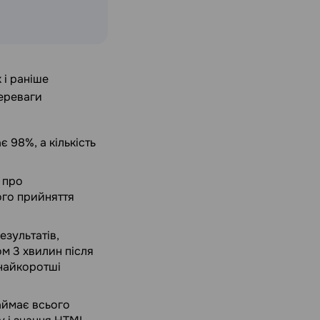
 і раніше
переваги
є 98%, а кількість
 про
ого прийняття
зультатів,
м 3 хвилин після
 найкоротші
аймає всього