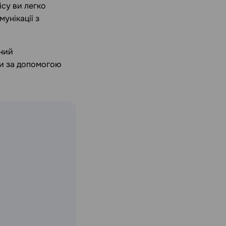
ісу ви легко
унікації з
вний
ти за допомогою