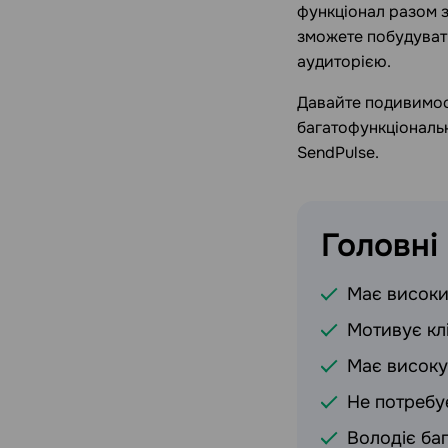
функціонал разом з
зможете побудувати
аудиторією.
Давайте подивимося
багатофункціональн
SendPulse.
Головні
Має високи
Мотивує клі
Має високу
Не потребу
Володіє ба