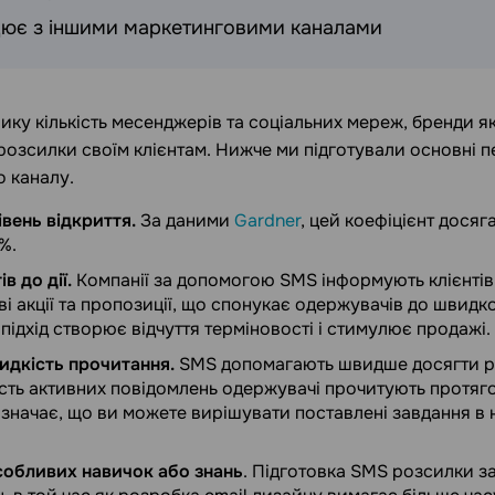
ює з іншими маркетинговими каналами
ку кількість месенджерів та соціальних мереж, бренди як
озсилки своїм клієнтам. Нижче ми підготували основні 
 каналу.
вень відкриття.
За даними
Gardner
, цей коефіцієнт досяга
%.
в до дії.
Компанії за допомогою SMS інформують клієнтів
і акції та пропозиції, що спонукає одержувачів до швидк
підхід створює відчуття терміновості і стимулює продажі.
идкість прочитання.
SMS допомагають швидше досягти ре
ість активних повідомлень одержувачі прочитують протяго
означає, що ви можете вирішувати поставлені завдання в
собливих навичок або знань
. Підготовка SMS розсилки з