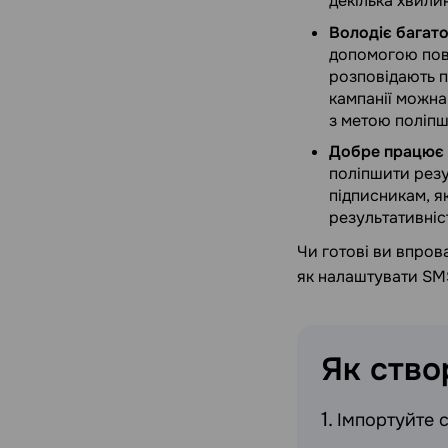
декілька хвили
Володіє багат
допомогою пові
розповідають пр
кампанії можна
з метою поліпш
Добре працює 
поліпшити резу
підписникам, я
результативніс
Чи готові ви впров
як налаштувати SM
Як ств
Імпортуйте 