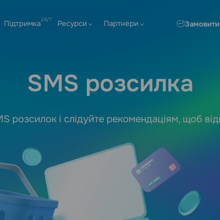
Підтримка
Ресурси
Партнери
Замовити
SMS розсилка
S розсилок і слідуйте рекомендаціям, щоб від