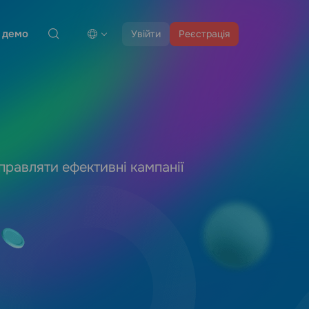
 демо
Увійти
Реєстрація
правляти ефективні кампанії