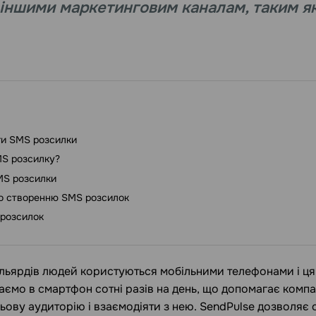
іншими маркетинговим каналам, таким як
ги SMS розсилки
MS розсилку?
MS розсилки
по створенню SMS розсилок
розсилок
мільярдів людей користуються мобільними телефонами і ц
аємо в смартфон сотні разів на день, що допомагає комп
ьову аудиторію і взаємодіяти з нею. SendPulse дозволяє