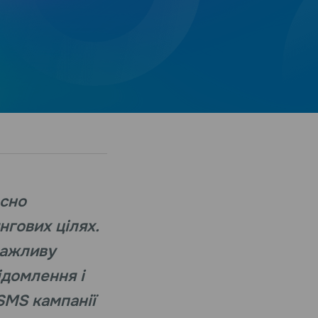
асно
нгових цілях.
важливу
домлення і
SMS кампанії