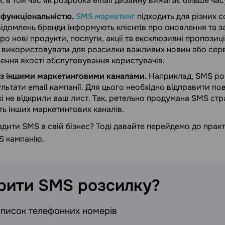
н, в той час як розробка email дизайну вимагає більше час
офункціональністю.
SMS маркетинг
підходить для різних с
домлень бренди інформують клієнтів про оновлення та з
о нові продукти, послуги, акції та ексклюзивні пропозиці
 використовувати для розсилки важливих новин або сер
ення якості обслуговування користувачів.
з іншими маркетинговими каналами.
Наприклад, SMS ро
льтати email кампанії. Для цього необхідно відправити по
кі не відкрили ваш лист. Так, ретельно продумана SMS стр
ть інших маркетингових каналів.
адити SMS в свій бізнес? Тоді давайте перейдемо до практ
S кампанію.
орити SMS
розсилку?
список телефонних номерів