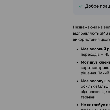
Добре прац
Незважаючи на вели
відправляють SMS р
використання цього
Має високий рі
переходів — 45
Мотивує клієнті
короткостроков
рішення. Такий 
Має високу шв
оскільки більш
відправки. Це 
терміни.
Не потребує о