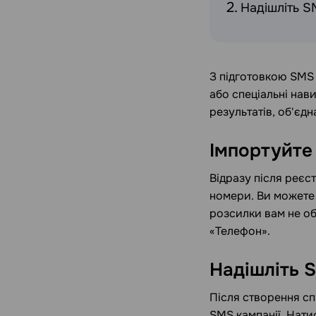
Надішліть S
З підготовкою SMS 
або спеціальні нав
результатів, об'єдн
Імпортуйте
Відразу після реєс
номери. Ви можете 
розсилки вам не об
«Телефон».
Надішліть 
Після створення сп
SMS кампанії. Натис