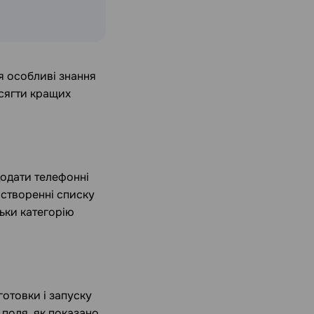
я особливі знання
осягти кращих
додати телефонні
 створенні списку
ьки категорію
отовки і запуску
і поля, як показано