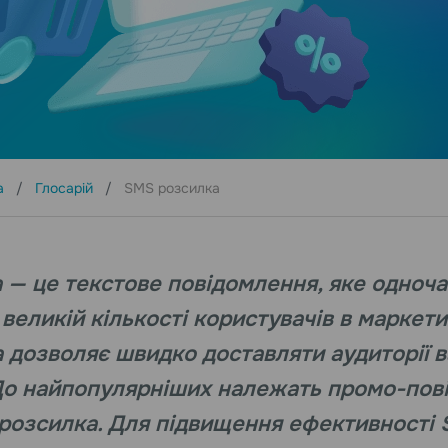
а
Глосарій
SMS розсилка
 — це текстовe повідомлення, яке одноч
великій кількості користувачів в маркети
а дозволяє швидко доставляти аудиторії 
До найпопулярніших належать промо-пові
 розсилка. Для підвищення ефективності 