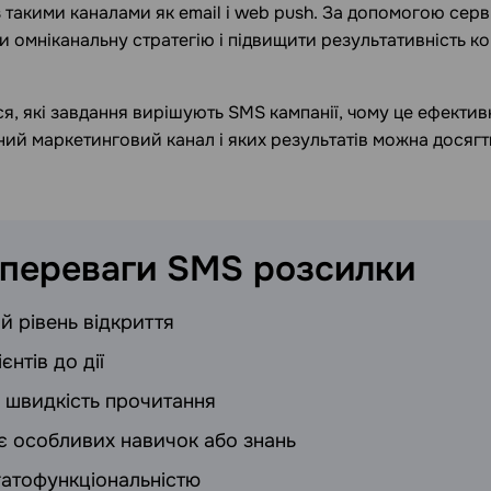
 такими каналами як email і web push. За допомогою серв
 омніканальну стратегію і підвищити результативність ком
, які завдання вирішують SMS кампанії, чому це ефекти
ий маркетинговий канал і яких результатів можна досяг
 переваги SMS
розсилки
й рівень відкриття
єнтів до дії
 швидкість прочитання
є особливих навичок або знань
гатофункціональністю