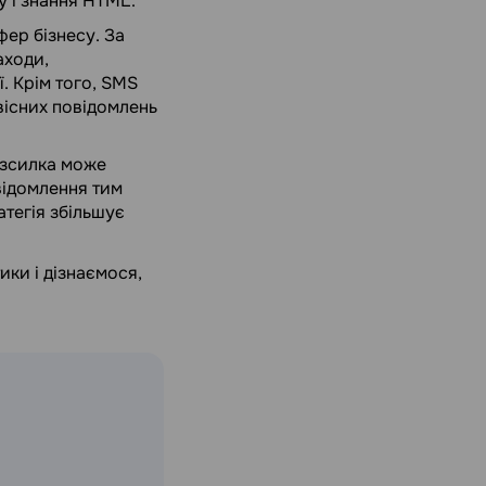
у і знання HTML.
фер бізнесу. За
аходи,
ї. Крім того, SMS
вісних повідомлень
зсилка може
відомлення тим
атегія збільшує
ики і дізнаємося,