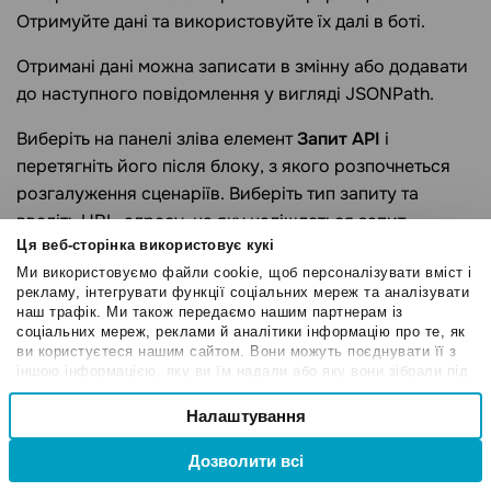
Отримуйте дані та використовуйте їх далі в боті.
Отримані дані можна записати в змінну або додавати
до наступного повідомлення у вигляді JSONPath.
Виберіть на панелі зліва елемент
Запит API
і
перетягніть його після блоку, з якого розпочнеться
розгалуження сценаріїв. Виберіть тип запиту та
введіть URL-адресу, на яку надішлеться запит.
Ця веб-сторінка використовує кукі
Ми використовуємо файли cookie, щоб персоналізувати вміст і
рекламу, інтегрувати функції соціальних мереж та аналізувати
наш трафік. Ми також передаємо нашим партнерам із
соціальних мереж, реклами й аналітики інформацію про те, як
ви користуєтеся нашим сайтом. Вони можуть поєднувати її з
іншою інформацією, яку ви їм надали або яку вони зібрали під
час вашого користування їхніми службами.
Вибір
Налаштування
Необхідні
згоди
Дозволити всі
Привілейовані