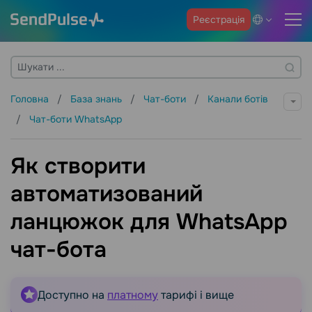
Реєстрація
Головна
База знань
Чат-боти
Канали ботів
Чат-боти WhatsApp
Як створити
автоматизований
ланцюжок для WhatsApp
чат-бота
Доступно на
платному
тарифі і вище