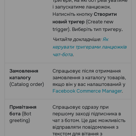
тригери, на які бот реагуватиме
і запускатиме ланцюжок.
Натисніть кнопку
Створити
новий тригер
(Create new
trigger). Виберіть тип тригеру
.
Читайте докладніше:
Як
керувати тригерами ланцюжків
чат-бота
.
Замовлення
Спрацьовує після отримання
каталогу
замовлення з каталогу товарів,
(Catalog order)
якщо він у вас налаштований у
Facebook Commerce Manager
.
Привітання
Cпрацьовує одразу при
бота
(Bot
першому заході підписника в
greeting)
чат з ботом. Це дає можливість
відправляти повідомлення з
текстом для вітання з