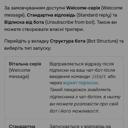
За замовчуванням доступні
Welcome-серія
(Welcome
message),
Стандартна відповідь
(Standard reply) та
Відписка від бота
(Unsubscribe from bot). Також ви
можете створювати власні тригери.
Перейдіть у вкладку
Структура бота
(Bot Structure) та
виберіть тип запуску:
Вітальна серія
Відправляється відразу після
(Welcome
підписки на ваш чат-бот після
message)
введення команди
або
/start
через
віджет підписки
.
Такий ланцюжок знайомить
підписника з чат-ботом, в ньому
ви можете розповісти про свій
бот і його можливості.
Стандартна
Запускається у відповідь на